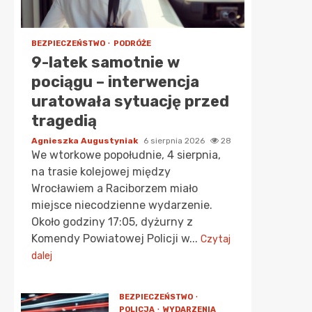
BEZPIECZEŃSTWO
PODRÓŻE
9-latek samotnie w
pociągu – interwencja
uratowała sytuację przed
tragedią
Agnieszka Augustyniak
6 sierpnia 2026
28
We wtorkowe popołudnie, 4 sierpnia,
na trasie kolejowej między
Wrocławiem a Raciborzem miało
miejsce niecodzienne wydarzenie.
Około godziny 17:05, dyżurny z
Komendy Powiatowej Policji w...
Czytaj
dalej
BEZPIECZEŃSTWO
POLICJA
WYDARZENIA