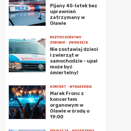
Pijany 45-latek bez
uprawnień
zatrzymany w
Oławie
BEZPIECZEŃSTWO
ZDROWIE
ZWIERZĘTA
Nie zostawiaj dzieci
i zwierząt w
samochodzie – upał
może być
śmiertelny!
KONCERT
WYDARZENIA
Marek Fronc z
koncertem
organowym w
Oławie w środę o
19:00
EDUKACJA
WYDARZENIA