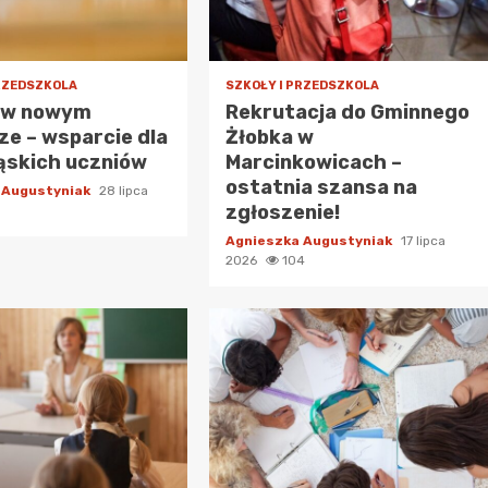
PRZEDSZKOLA
SZKOŁY I PRZEDSZKOLA
 w nowym
Rekrutacja do Gminnego
e – wsparcie dla
Żłobka w
ąskich uczniów
Marcinkowicach –
ostatnia szansa na
 Augustyniak
28 lipca
zgłoszenie!
Agnieszka Augustyniak
17 lipca
2026
104