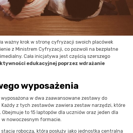
a ważny krok w stronę cyfryzacji swoich placówek
nie z Ministrem Cyfryzacji, co pozwoli na bezpłatne
medialny. Cała inicjatywa jest częścią szerszego
ktywności edukacyjnej poprzez wdrażanie
wego wyposażenia
e wyposażona w dwa zaawansowane zestawy do
i. Każdy z tych zestawów zawiera zestaw narzędzi, które
 Obejmuje to 15 laptopów dla uczniów oraz jeden dla
ęć w nowoczesnym formacie.
tację roboczą, która posłuży jako jednostka centralna