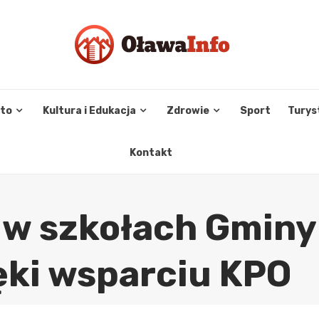
sto
Kultura i Edukacja
Zdrowie
Sport
Turys
Kontakt
I w szkołach Gminy
ki wsparciu KPO