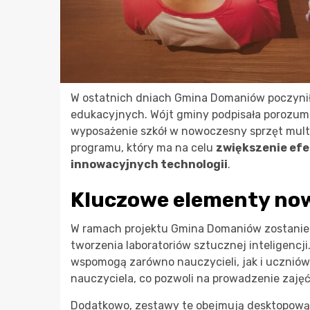
W ostatnich dniach Gmina Domaniów poczynił
edukacyjnych. Wójt gminy podpisała porozumie
wyposażenie szkół w nowoczesny sprzęt multi
programu, który ma na celu
zwiększenie efe
innowacyjnych technologii
.
Kluczowe elementy no
W ramach projektu Gmina Domaniów zostani
tworzenia laboratoriów sztucznej inteligencj
wspomogą zarówno nauczycieli, jak i uczniów.
nauczyciela, co pozwoli na prowadzenie zaj
Dodatkowo, zestawy te obejmują desktopową s