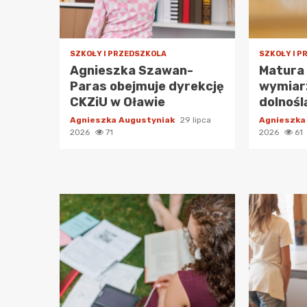
SZKOŁY I PRZEDSZKOLA
SZKOŁY I 
Agnieszka Szawan-
Matura
Paras obejmuje dyrekcję
wymiarz
CKZiU w Oławie
dolnośl
Agnieszka Augustyniak
29 lipca
Agnieszka
2026
71
2026
61