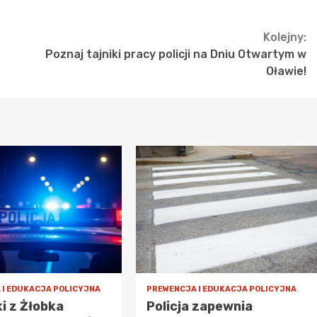
Kolejny:
Poznaj tajniki pracy policji na Dniu Otwartym w
Oławie!
 I EDUKACJA POLICYJNA
PREWENCJA I EDUKACJA POLICYJNA
i z Żłobka
Policja zapewnia