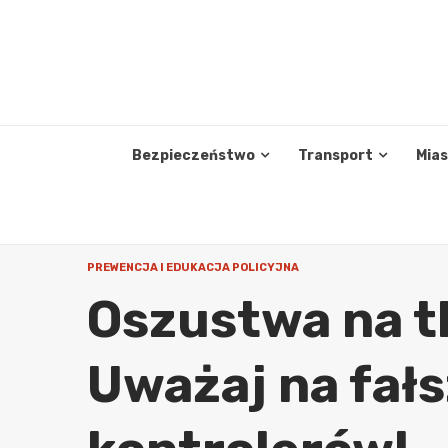
Skip
to
content
Bezpieczeństwo
Transport
Mia
PREWENCJA I EDUKACJA POLICYJNA
Oszustwa na t
Uważaj na fał