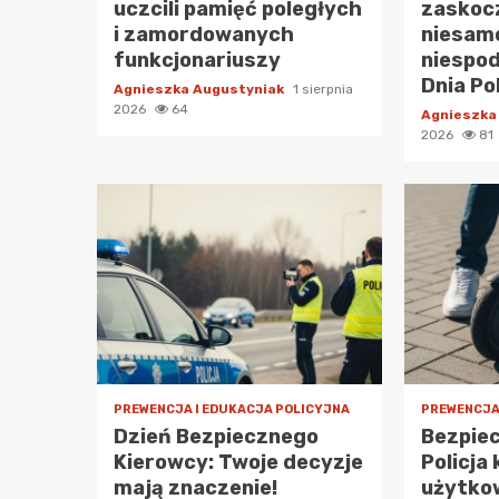
uczcili pamięć poległych
zaskocz
i zamordowanych
niesam
funkcjonariuszy
niespod
Dnia Po
Agnieszka Augustyniak
1 sierpnia
2026
64
Agnieszka
2026
81
PREWENCJA I EDUKACJA POLICYJNA
PREWENCJA
Dzień Bezpiecznego
Bezpiec
Kierowcy: Twoje decyzje
Policja
mają znaczenie!
użytko