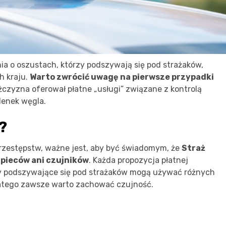
nia o oszustach, którzy podszywają się pod strażaków,
h kraju.
Warto zwrócić uwagę na pierwsze przypadki
żczyzna oferował płatne „usługi” związane z kontrolą
lenek węgla.
?
 przestępstw, ważne jest, aby być świadomym, że
Straż
 pieców ani czujników
. Każda propozycja płatnej
by podszywające się pod strażaków mogą używać różnych
atego zawsze warto zachować czujność.