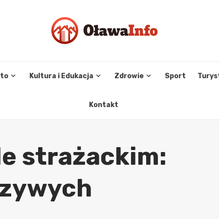
sto
Kultura i Edukacja
Zdrowie
Sport
Turys
Kontakt
le strażackim:
szywych