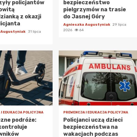
yły policjantów
bezpieczeństwo
owitą
pielgrzymów na trasie
zianką z okazji
do Jasnej Góry
licjanta
Agnieszka Augustyniak
29 lipca
2026
64
 Augustyniak
31 lipca
 I EDUKACJA POLICYJNA
PREWENCJA I EDUKACJA POLICYJNA
zne podróże:
Policjanci uczą dzieci
 kontroluje
bezpieczeństwa na
wników
wakacjach podczas