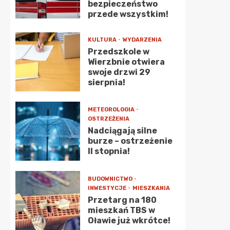
bezpieczeństwo
przede wszystkim!
KULTURA
WYDARZENIA
Przedszkole w
Wierzbnie otwiera
swoje drzwi 29
sierpnia!
METEOROLOGIA
OSTRZEŻENIA
Nadciągają silne
burze – ostrzeżenie
II stopnia!
BUDOWNICTWO
INWESTYCJE
MIESZKANIA
Przetarg na 180
mieszkań TBS w
Oławie już wkrótce!