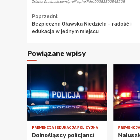
Źródło: facebook.com/profile.php?id=100083502545228
Continue
Poprzedni:
Bezpieczna Oławska Niedziela – radość i
Reading
edukacja w jednym miejscu
Powiązane wpisy
PREWENCJA I EDUKACJA POLICYJNA
PREWENCJA
Dolnośląscy policjanci
Maluszk