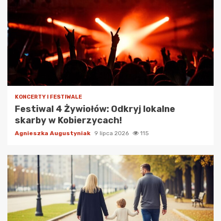
KONCERTY I FESTIWALE
Festiwal 4 Żywiołów: Odkryj lokalne
skarby w Kobierzycach!
Agnieszka Augustyniak
9 lipca 2026
115