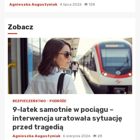
Agnieszka Augustyniak
4 lipca 2026
128
Zobacz
BEZPIECZEŃSTWO
PODRÓŻE
9-latek samotnie w pociągu –
interwencja uratowała sytuację
przed tragedią
Agnieszka Augustyniak
6 sierpnia 2026
28