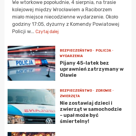
We wtorkowe popołudnie, 4 sierpnia, na trasie
kolejowej między Wrocławiem a Raciborzem
miało miejsce niecodzienne wydarzenie. Około
godziny 17:05, dyżurny z Komendy Powiatowej
Policji w...
Czytaj dalej
BEZPIECZEŃSTWO
POLICJA
WYDARZENIA
Pijany 45-latek bez
uprawnień zatrzymany w
Oławie
BEZPIECZEŃSTWO
ZDROWIE
ZWIERZĘTA
Nie zostawiaj dzieci i
zwierząt w samochodzie
– upał może być
śmiertelny!