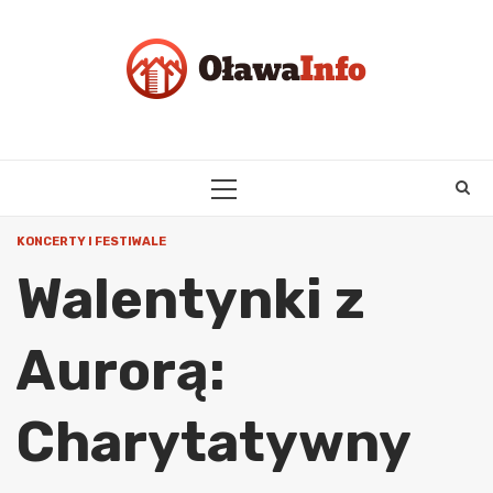
Skip
to
content
PRIMARY
MENU
KONCERTY I FESTIWALE
Walentynki z
Aurorą:
Charytatywny