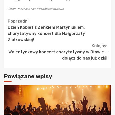
Źródło: facebook.com/UrzadMiastaOlawa
Continue
Poprzedni:
Dzień Kobiet z Zenkiem Martyniukiem:
Reading
charytatywny koncert dla Małgorzaty
Ziółkowskiej!
Kolejny:
Walentynkowy koncert charytatywny w Oławie –
dołącz do nas już dziś!
Powiązane wpisy