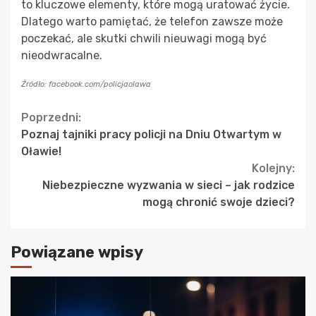
to kluczowe elementy, które mogą uratować życie.
Dlatego warto pamiętać, że telefon zawsze może
poczekać, ale skutki chwili nieuwagi mogą być
nieodwracalne.
Źródło: facebook.com/policjaolawa
Continue
Poprzedni:
Poznaj tajniki pracy policji na Dniu Otwartym w
Reading
Oławie!
Kolejny:
Niebezpieczne wyzwania w sieci – jak rodzice
mogą chronić swoje dzieci?
Powiązane wpisy