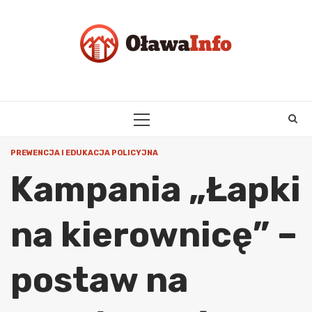
Skip
to
content
PRIMARY
MENU
PREWENCJA I EDUKACJA POLICYJNA
Kampania „Łapki
na kierownicę” –
postaw na