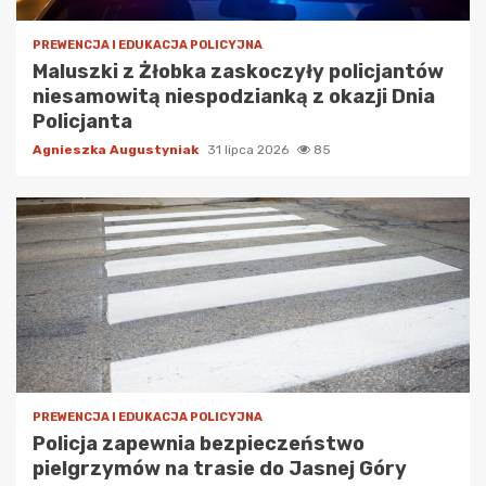
PREWENCJA I EDUKACJA POLICYJNA
Maluszki z Żłobka zaskoczyły policjantów
niesamowitą niespodzianką z okazji Dnia
Policjanta
Agnieszka Augustyniak
31 lipca 2026
85
PREWENCJA I EDUKACJA POLICYJNA
Policja zapewnia bezpieczeństwo
pielgrzymów na trasie do Jasnej Góry