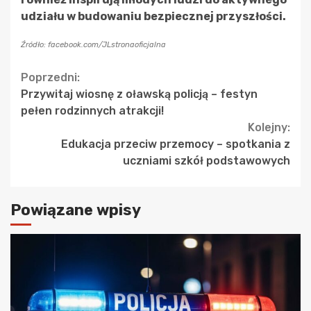
udziału w budowaniu bezpiecznej przyszłości.
Źródło: facebook.com/JLstronaoficjalna
Continue
Poprzedni:
Przywitaj wiosnę z oławską policją – festyn
Reading
pełen rodzinnych atrakcji!
Kolejny:
Edukacja przeciw przemocy – spotkania z
uczniami szkół podstawowych
Powiązane wpisy