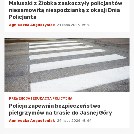
Maluszki z Żłobka zaskoczyły policjantów
niesamowitą niespodzianką z okazji Dnia
Policjanta
Agnieszka Augustyniak
31 lipca 2026
81
PREWENCJA I EDUKACJA POLICYJNA
Policja zapewnia bezpieczeństwo
pielgrzymów na trasie do Jasnej Góry
Agnieszka Augustyniak
29 lipca 2026
64