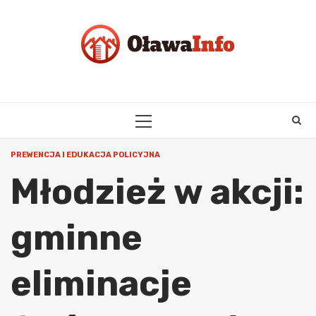
Skip
to
content
PRIMARY
MENU
PREWENCJA I EDUKACJA POLICYJNA
Młodzież w akcji:
gminne
eliminacje