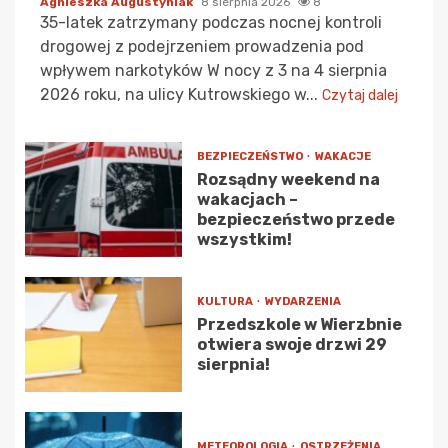
Agnieszka Augustyniak
8 sierpnia 2026
8
35-latek zatrzymany podczas nocnej kontroli
drogowej z podejrzeniem prowadzenia pod
wpływem narkotyków W nocy z 3 na 4 sierpnia
2026 roku, na ulicy Kutrowskiego w...
Czytaj dalej
BEZPIECZEŃSTWO
WAKACJE
Rozsądny weekend na
wakacjach –
bezpieczeństwo przede
wszystkim!
KULTURA
WYDARZENIA
Przedszkole w Wierzbnie
otwiera swoje drzwi 29
sierpnia!
METEOROLOGIA
OSTRZEŻENIA