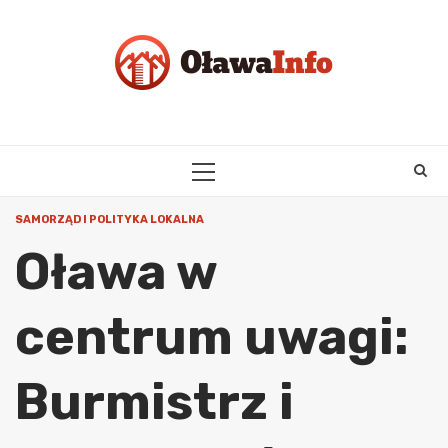
Skip
to
content
PRIMARY
MENU
SAMORZĄD I POLITYKA LOKALNA
Oława w
centrum uwagi:
Burmistrz i