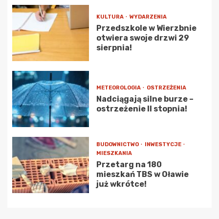
KULTURA
WYDARZENIA
Przedszkole w Wierzbnie
otwiera swoje drzwi 29
sierpnia!
METEOROLOGIA
OSTRZEŻENIA
Nadciągają silne burze –
ostrzeżenie II stopnia!
BUDOWNICTWO
INWESTYCJE
MIESZKANIA
Przetarg na 180
mieszkań TBS w Oławie
już wkrótce!