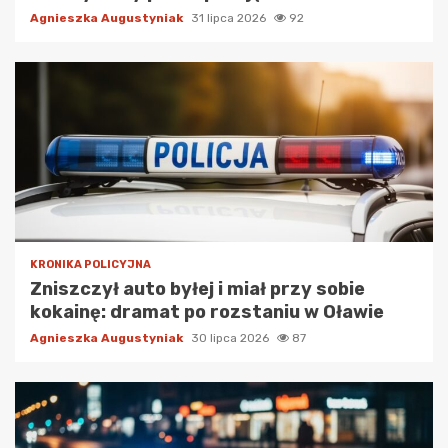
Agnieszka Augustyniak
31 lipca 2026
92
KRONIKA POLICYJNA
Zniszczył auto byłej i miał przy sobie
kokainę: dramat po rozstaniu w Oławie
Agnieszka Augustyniak
30 lipca 2026
87