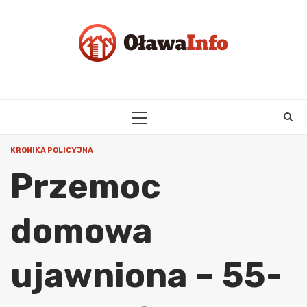
Skip
to
content
PRIMARY
MENU
KRONIKA POLICYJNA
Przemoc
domowa
ujawniona – 55-