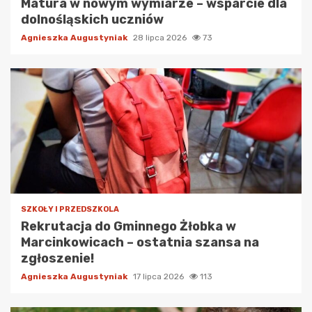
Matura w nowym wymiarze – wsparcie dla
dolnośląskich uczniów
Agnieszka Augustyniak
28 lipca 2026
73
SZKOŁY I PRZEDSZKOLA
Rekrutacja do Gminnego Żłobka w
Marcinkowicach – ostatnia szansa na
zgłoszenie!
Agnieszka Augustyniak
17 lipca 2026
113