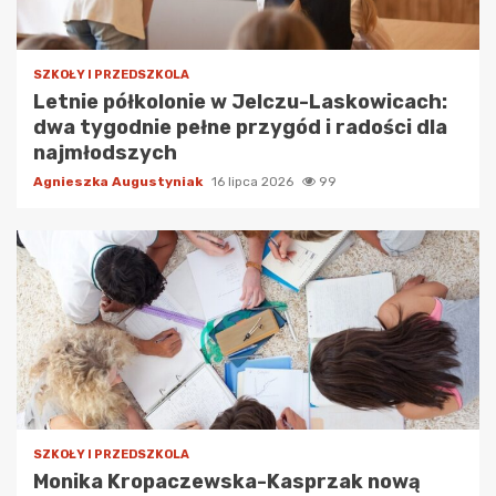
SZKOŁY I PRZEDSZKOLA
Letnie półkolonie w Jelczu-Laskowicach:
dwa tygodnie pełne przygód i radości dla
najmłodszych
Agnieszka Augustyniak
16 lipca 2026
99
SZKOŁY I PRZEDSZKOLA
Monika Kropaczewska-Kasprzak nową