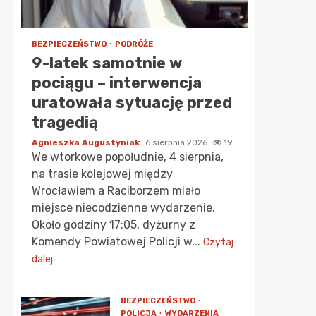
BEZPIECZEŃSTWO
PODRÓŻE
9-latek samotnie w
pociągu – interwencja
uratowała sytuację przed
tragedią
Agnieszka Augustyniak
6 sierpnia 2026
19
We wtorkowe popołudnie, 4 sierpnia,
na trasie kolejowej między
Wrocławiem a Raciborzem miało
miejsce niecodzienne wydarzenie.
Około godziny 17:05, dyżurny z
Komendy Powiatowej Policji w...
Czytaj
dalej
BEZPIECZEŃSTWO
POLICJA
WYDARZENIA