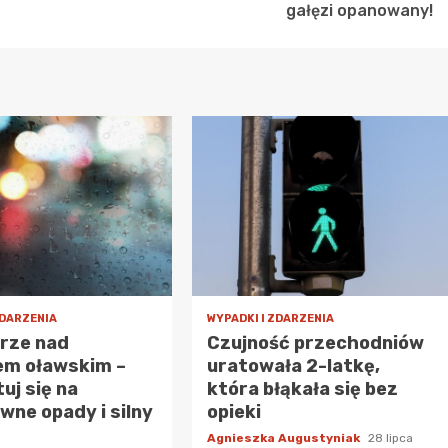
gałęzi opanowany!
ZDARZENIA
WYPADKI I ZDARZENIA
urze nad
Czujność przechodniów
em oławskim –
uratowała 2-latkę,
uj się na
która błąkała się bez
wne opady i silny
opieki
Agnieszka Augustyniak
28 lipca