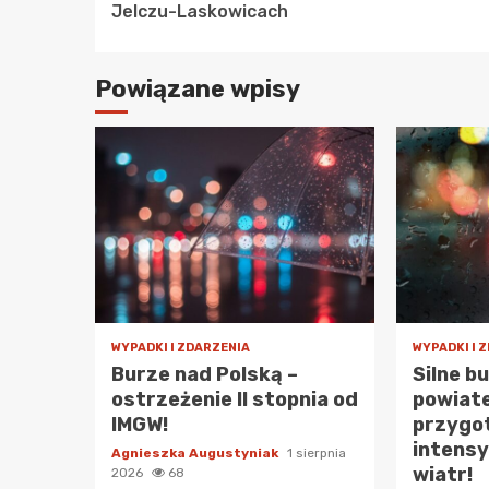
Reading
Jelczu-Laskowicach
Powiązane wpisy
WYPADKI I ZDARZENIA
WYPADKI I 
Burze nad Polską –
Silne b
ostrzeżenie II stopnia od
powiat
IMGW!
przygot
intensy
Agnieszka Augustyniak
1 sierpnia
wiatr!
2026
68