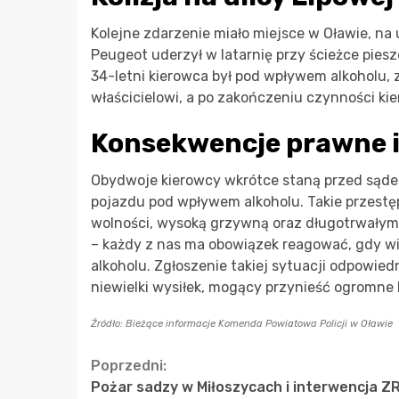
Kolejne zdarzenie miało miejsce w Oławie, na 
Peugeot uderzył w latarnię przy ścieżce piesz
34-letni kierowca był pod wpływem alkoholu, 
właścicielowi, a po zakończeniu czynności kie
Konsekwencje prawne i
Obydwoje kierowcy wkrótce staną przed sąde
pojazdu pod wpływem alkoholu. Takie przestę
wolności, wysoką grzywną oraz długotrwały
– każdy z nas ma obowiązek reagować, gdy wi
alkoholu. Zgłoszenie takiej sytuacji odpowie
niewielki wysiłek, mogący przynieść ogromne 
Źródło: Bieżące informacje Komenda Powiatowa Policji w Oławie
Continue
Poprzedni:
Pożar sadzy w Miłoszycach i interwencja Z