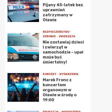
Pijany 45-latek bez
uprawnień
zatrzymany w
Oławie
BEZPIECZEŃSTWO
ZDROWIE
ZWIERZĘTA
Nie zostawiaj dzieci
i zwierząt w
samochodzie – upał
może być
śmiertelny!
KONCERT
WYDARZENIA
Marek Fronc z
koncertem
organowym w
Oławie w środę o
19:00
EDUKACJA
WYDARZENIA