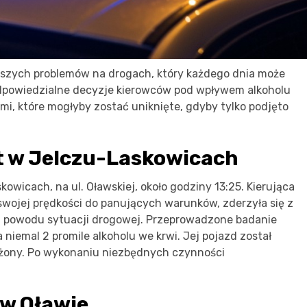
ejszych problemów na drogach, który każdego dnia może
odpowiedzialne decyzje kierowców pod wpływem alkoholu
i, które mogłyby zostać uniknięte, gdyby tylko podjęto
t w Jelczu-Laskowicach
wicach, na ul. Oławskiej, około godziny 13:25. Kierująca
wojej prędkości do panujących warunków, zderzyła się z
 z powodu sytuacji drogowej. Przeprowadzone badanie
 niemal 2 promile alkoholu we krwi. Jej pojazd został
eżony. Po wykonaniu niezbędnych czynności
 w Oławie