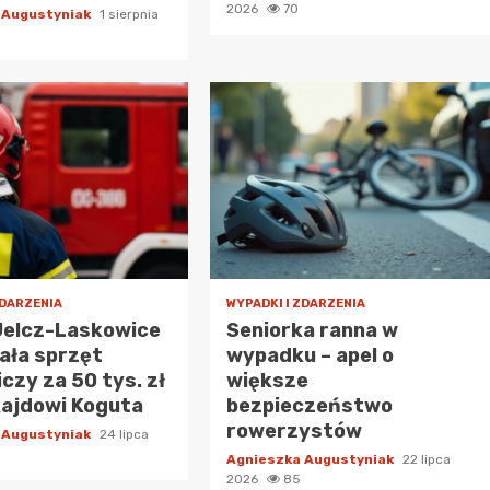
2026
70
 Augustyniak
1 sierpnia
ZDARZENIA
WYPADKI I ZDARZENIA
Jelcz-Laskowice
Seniorka ranna w
ała sprzęt
wypadku – apel o
czy za 50 tys. zł
większe
Rajdowi Koguta
bezpieczeństwo
rowerzystów
 Augustyniak
24 lipca
Agnieszka Augustyniak
22 lipca
2026
85