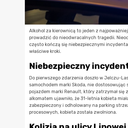
Alkohol za kierownicą to jeden z najpoważni
prowadzić do nieodwracalnych tragedii. Nie
często kończą się niebezpiecznymi incydentam
właściwe kroki.
Niebezpieczny incyden
Do pierwszego zdarzenia doszło w Jelczu-Lasko
samochodem marki Skoda, nie dostosowując s
pojazdem marki Renault, który zatrzymał się
alkomatem ujawniło, że 31-letnia kobieta miała
zabezpieczony i odholowany na parking strz
procesowych, kobieta została zwolniona.
Kolizja na ulicy Lipowej