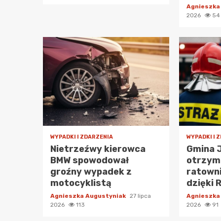
Agnieszka
2026
54
WYPADKI I ZDARZENIA
WYPADKI I 
Nietrzeźwy kierowca
Gmina 
BMW spowodował
otrzym
groźny wypadek z
ratowni
motocyklistą
dzięki 
Agnieszka Augustyniak
27 lipca
Agnieszka
2026
113
2026
91