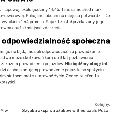
ul. Lipowej, około godziny 14:45. Tam, samochód marki
o-rowerowej. Policjanci obecni na miejscu potwierdzili, że
z wynikiem 1,64 promila. Pojazd został przekazany jego
rowca opuścił miejsce zdarzenia.
 odpowiedzialność społeczna
m, gdzie będą musieli odpowiedzieć za prowadzenie
pstwo może skutkować karą do 3 lat pozbawienia
m zakazem prowadzenia pojazdów.
Nie bądźmy obojętni
dzi osobę planującą prowadzenie pojazdu po spożyciu
dnim służbom może uratować życie. Jeden telefon to
korzyści.
Kolejny:
RM w
Szybka akcja strażaków w Siedlcach: Pożar