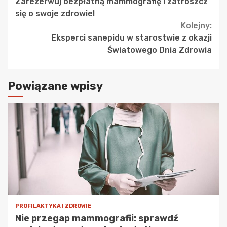
Zarezerwuj bezpłatną mammografię i zatroszcz
Reading
się o swoje zdrowie!
Kolejny:
Eksperci sanepidu w starostwie z okazji
Światowego Dnia Zdrowia
Powiązane wpisy
PROFILAKTYKA I ZDROWIE
Nie przegap mammografii: sprawdź