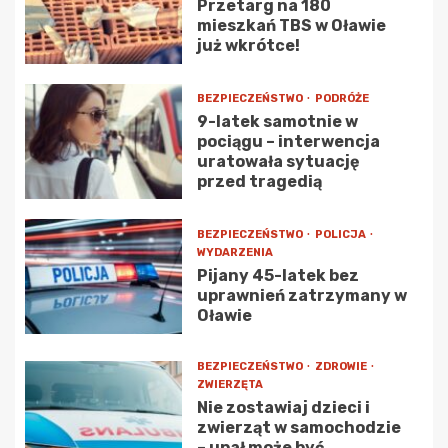
Przetarg na 180
mieszkań TBS w Oławie
już wkrótce!
BEZPIECZEŃSTWO
PODRÓŻE
9-latek samotnie w
pociągu – interwencja
uratowała sytuację
przed tragedią
BEZPIECZEŃSTWO
POLICJA
WYDARZENIA
Pijany 45-latek bez
uprawnień zatrzymany w
Oławie
BEZPIECZEŃSTWO
ZDROWIE
ZWIERZĘTA
Nie zostawiaj dzieci i
zwierząt w samochodzie
– upał może być