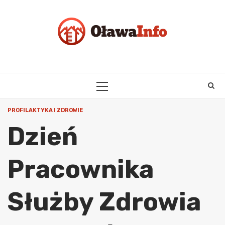
Skip
to
content
PRIMARY
MENU
PROFILAKTYKA I ZDROWIE
Dzień
Pracownika
Służby Zdrowia