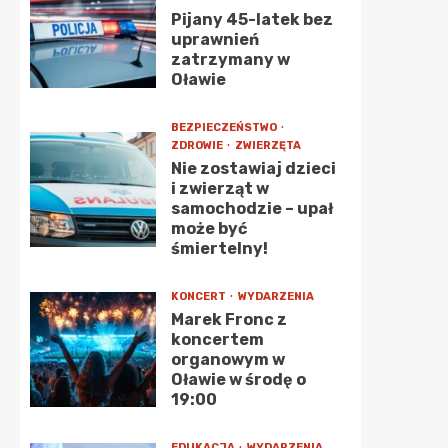
Pijany 45-latek bez
uprawnień
zatrzymany w
Oławie
BEZPIECZEŃSTWO
ZDROWIE
ZWIERZĘTA
Nie zostawiaj dzieci
i zwierząt w
samochodzie – upał
może być
śmiertelny!
KONCERT
WYDARZENIA
Marek Fronc z
koncertem
organowym w
Oławie w środę o
19:00
EDUKACJA
WYDARZENIA