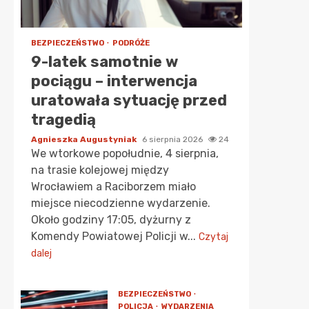
BEZPIECZEŃSTWO
PODRÓŻE
9-latek samotnie w
pociągu – interwencja
uratowała sytuację przed
tragedią
Agnieszka Augustyniak
6 sierpnia 2026
24
We wtorkowe popołudnie, 4 sierpnia,
na trasie kolejowej między
Wrocławiem a Raciborzem miało
miejsce niecodzienne wydarzenie.
Około godziny 17:05, dyżurny z
Komendy Powiatowej Policji w...
Czytaj
dalej
BEZPIECZEŃSTWO
POLICJA
WYDARZENIA