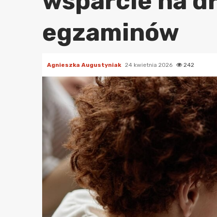
wsparcie na d
egzaminów
Agnieszka Augustyniak
24 kwietnia 2026
242