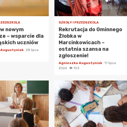
PRZEDSZKOLA
SZKOŁY I PRZEDSZKOLA
 w nowym
Rekrutacja do Gminnego
e – wsparcie dla
Żłobka w
ąskich uczniów
Marcinkowicach –
ostatnia szansa na
 Augustyniak
28 lipca
zgłoszenie!
Agnieszka Augustyniak
17 lipca
2026
103