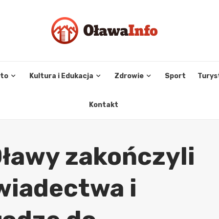
sto
Kultura i Edukacja
Zdrowie
Sport
Turys
Kontakt
Oławy zakończyli
wiadectwa i