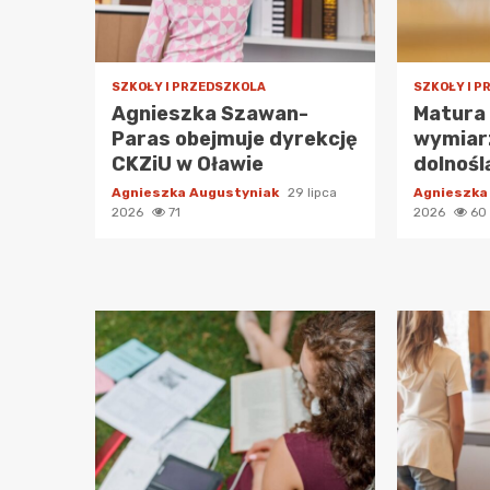
SZKOŁY I PRZEDSZKOLA
SZKOŁY I 
Agnieszka Szawan-
Matura
Paras obejmuje dyrekcję
wymiarz
CKZiU w Oławie
dolnośl
Agnieszka Augustyniak
29 lipca
Agnieszka
2026
71
2026
60