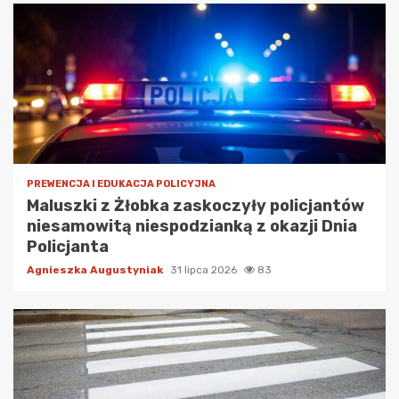
PREWENCJA I EDUKACJA POLICYJNA
Maluszki z Żłobka zaskoczyły policjantów
niesamowitą niespodzianką z okazji Dnia
Policjanta
Agnieszka Augustyniak
31 lipca 2026
83