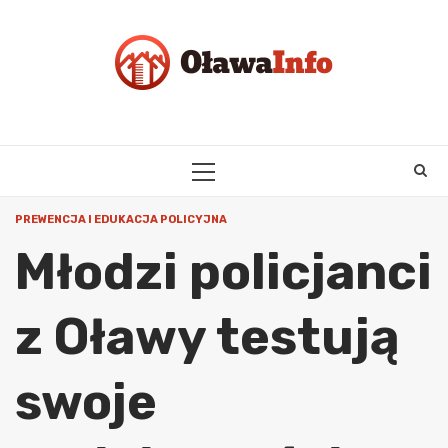
Skip
to
content
PRIMARY
MENU
PREWENCJA I EDUKACJA POLICYJNA
Młodzi policjanci
z Oławy testują
swoje