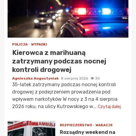
POLICJA
WYPADKI
Kierowca z marihuaną
zatrzymany podczas nocnej
kontroli drogowej
Agnieszka Augustyniak
8 sierpnia 2026
30
35-latek zatrzymany podczas nocnej kontroli
drogowej z podejrzeniem prowadzenia pod
wpływem narkotyków W nocy z 3 na 4 sierpnia
2026 roku, na ulicy Kutrowskiego w...
Czytaj dalej
BEZPIECZEŃSTWO
WAKACJE
Rozsądny weekend na