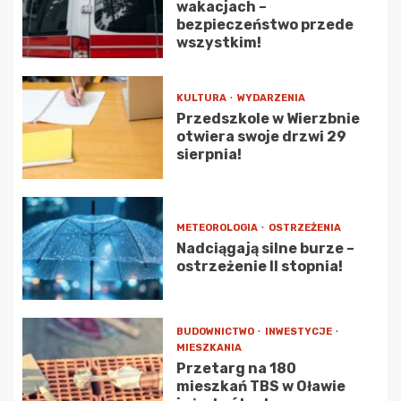
wakacjach –
bezpieczeństwo przede
wszystkim!
KULTURA
WYDARZENIA
Przedszkole w Wierzbnie
otwiera swoje drzwi 29
sierpnia!
METEOROLOGIA
OSTRZEŻENIA
Nadciągają silne burze –
ostrzeżenie II stopnia!
BUDOWNICTWO
INWESTYCJE
MIESZKANIA
Przetarg na 180
mieszkań TBS w Oławie