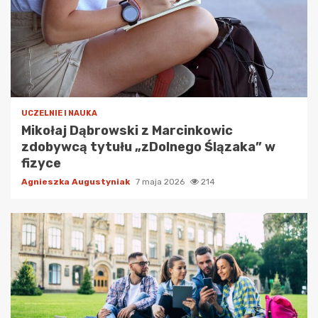
UCZELNIE I NAUKA
Mikołaj Dąbrowski z Marcinkowic
zdobywcą tytułu „zDolnego Ślązaka” w
fizyce
Agnieszka Augustyniak
7 maja 2026
214