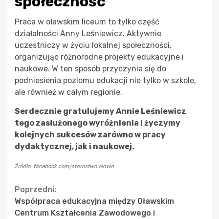
społeczność
Praca w oławskim liceum to tylko część
działalności Anny Leśniewicz. Aktywnie
uczestniczy w życiu lokalnej społeczności,
organizując różnorodne projekty edukacyjne i
naukowe. W ten sposób przyczynia się do
podniesienia poziomu edukacji nie tylko w szkole,
ale również w całym regionie.
Serdecznie gratulujemy Annie Leśniewicz
tego zasłużonego wyróżnienia i życzymy
kolejnych sukcesów zarówno w pracy
dydaktycznej, jak i naukowej.
Źródło: facebook.com/starostwo.olawa
Continue
Poprzedni:
Współpraca edukacyjna między Oławskim
Reading
Centrum Kształcenia Zawodowego i