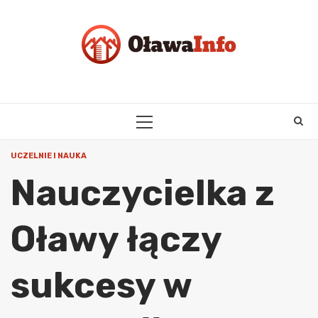
Skip
to
content
PRIMARY
MENU
UCZELNIE I NAUKA
Nauczycielka z
Oławy łączy
sukcesy w