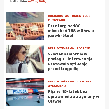
sierpnia...
Czytaj dalej
BUDOWNICTWO
INWESTYCJE
MIESZKANIA
Przetarg na 180
mieszkań TBS w Oławie
już wkrótce!
BEZPIECZEŃSTWO
PODRÓŻE
9-latek samotnie w
pociągu – interwencja
uratowała sytuację
przed tragedią
BEZPIECZEŃSTWO
POLICJA
WYDARZENIA
Pijany 45-latek bez
uprawnień zatrzymany w
Oławie