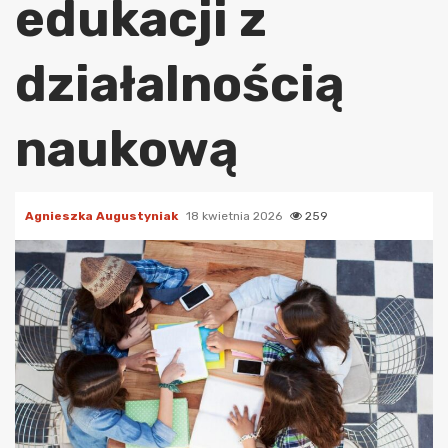
edukacji z
działalnością
naukową
Agnieszka Augustyniak
18 kwietnia 2026
259