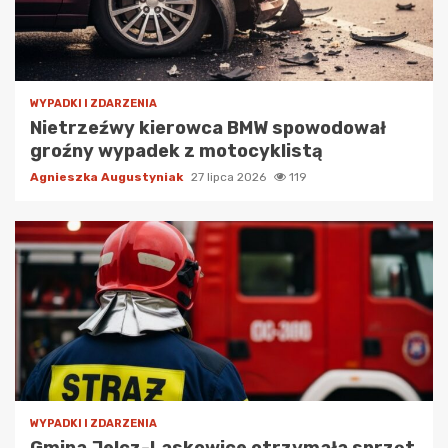
WYPADKI I ZDARZENIA
Nietrzeźwy kierowca BMW spowodował
groźny wypadek z motocyklistą
Agnieszka Augustyniak
27 lipca 2026
119
WYPADKI I ZDARZENIA