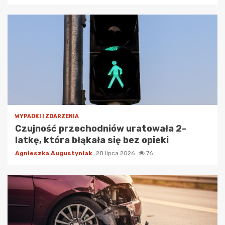
WYPADKI I ZDARZENIA
Czujność przechodniów uratowała 2-
latkę, która błąkała się bez opieki
Agnieszka Augustyniak
28 lipca 2026
76