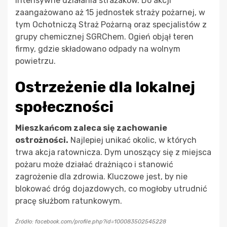
intensywne działania strażaków. Do akcji
zaangażowano aż 15 jednostek straży pożarnej, w
tym Ochotniczą Straż Pożarną oraz specjalistów z
grupy chemicznej SGRChem. Ogień objął teren
firmy, gdzie składowano odpady na wolnym
powietrzu.
Ostrzeżenie dla lokalnej
społeczności
Mieszkańcom zaleca się zachowanie
ostrożności.
Najlepiej unikać okolic, w których
trwa akcja ratownicza. Dym unoszący się z miejsca
pożaru może działać drażniąco i stanowić
zagrożenie dla zdrowia. Kluczowe jest, by nie
blokować dróg dojazdowych, co mogłoby utrudnić
pracę służbom ratunkowym.
Źródło: facebook.com/profile.php?id=100083502545228