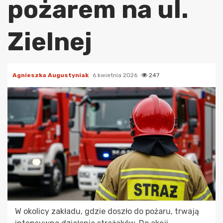
pożarem na ul.
Zielnej
Agnieszka Augustyniak
6 kwietnia 2026
247
W okolicy zakładu, gdzie doszło do pożaru, trwają