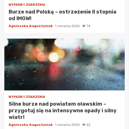
WYPADKI I ZDARZENIA
Burze nad Polską – ostrzeżenie II stopnia
od IMGW!
Agnieszka Augustyniak
1 sierpnia 2026
74
WYPADKI I ZDARZENIA
Silne burze nad powiatem oławskim –
przygotuj się na intensywne opady i silny
wiatr!
Agnieszka Augustyniak
1 sierpnia 2026
62