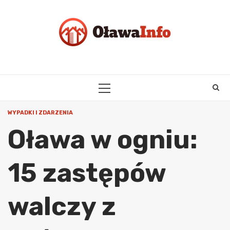
Skip
to
content
PRIMARY
MENU
WYPADKI I ZDARZENIA
Oława w ogniu:
15 zastępów
walczy z