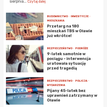
sierpnia...
Czytaj dalej
BUDOWNICTWO
INWESTYCJE
MIESZKANIA
Przetarg na 180
mieszkań TBS w Oławie
już wkrótce!
BEZPIECZEŃSTWO
PODRÓŻE
9-latek samotnie w
pociągu – interwencja
uratowała sytuację
przed tragedią
BEZPIECZEŃSTWO
POLICJA
WYDARZENIA
Pijany 45-latek bez
uprawnień zatrzymany w
Oławie