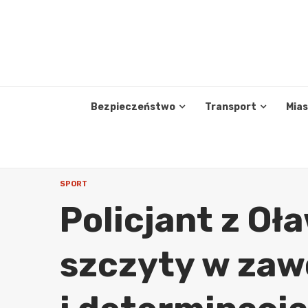
Skip
to
content
Bezpieczeństwo
Transport
Mia
SPORT
Policjant z O
szczyty w zaw