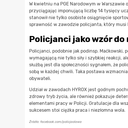
W kwietniu na PGE Narodowym w Warszawie od
przyciągając imponującą liczbę 14 tysięcy uc
stanowił nie tylko osobiste osiągnięcie sporto
sprawność w zawodzie policjanta, który musi
Policjanci jako wzór d
Policjanci, podobnie jak podinsp. Maćkowski, 
wymagającą nie tylko siły i szybkiej reakcji,
służbą jest dla społeczności sygnałem, że poli
sobą w każdej chwili. Taka postawa wzmacnia
obywateli.
Udział w zawodach HYROX jest godnym pochwa
zdrowy tryb życia, ale również pokazuje dete
elementami pracy w Policji. Gratulacje dla ws
sukcesem stoi ciężka praca i niezłomna wola.
Źródło: facebook.com/policjaolawa