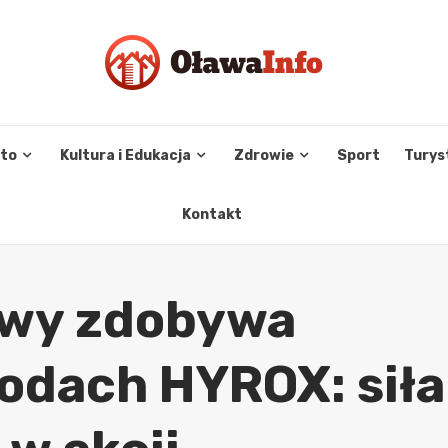
sto
Kultura i Edukacja
Zdrowie
Sport
Turys
Kontakt
ławy zdobywa
odach HYROX: siła