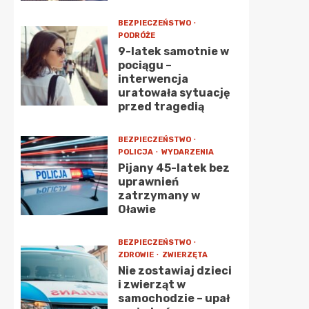
BEZPIECZEŃSTWO
PODRÓŻE
9-latek samotnie w
pociągu –
interwencja
uratowała sytuację
przed tragedią
BEZPIECZEŃSTWO
POLICJA
WYDARZENIA
Pijany 45-latek bez
uprawnień
zatrzymany w
Oławie
BEZPIECZEŃSTWO
ZDROWIE
ZWIERZĘTA
Nie zostawiaj dzieci
i zwierząt w
samochodzie – upał