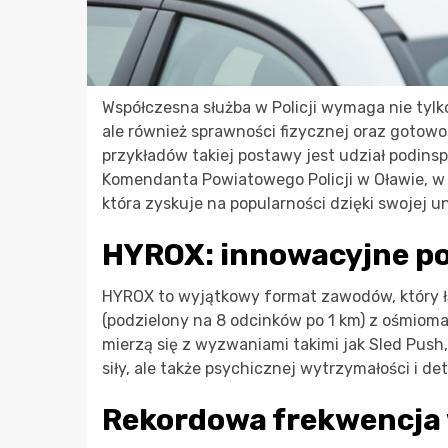
Współczesna służba w Policji wymaga nie tyl
ale również sprawności fizycznej oraz goto
przykładów takiej postawy jest udział podins
Komendanta Powiatowego Policji w Oławie, w
która zyskuje na popularności dzięki swojej un
HYROX: innowacyjne po
HYROX to wyjątkowy format zawodów, który 
(podzielony na 8 odcinków po 1 km) z ośmiom
mierzą się z wyzwaniami takimi jak Sled Push
siły, ale także psychicznej wytrzymałości i d
Rekordowa frekwencja