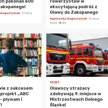
h pokonali 600
rowerzystów w
Zakopanego!
ekscytującą podróż z
Oławy do Zakopanego
 Augustyniak
21 lipca
Agnieszka Augustyniak
10 lipca
2026
89
SPORT
wie z sukcesem
Oławscy strażacy
 projekt „ABC
zdobywają 9. miejsce w
– pływam i
Mistrzostwach Dolnego
!
Śląska!