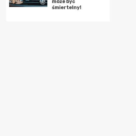
może być
śmiertelny!