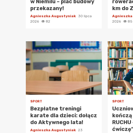
w Niemilu – plac budowy
rowerac
przekazany!
km do 
Agnieszka Augustyniak
30 lipca
Agnieszka
2026
82
2026
85
SPORT
SPORT
Bezpłatne treningi
Ucznio
karate dla dzieci: dołącz
kończą
do Aktywnego lata!
RUCHU 
ćwiczę”
Agnieszka Augustyniak
23