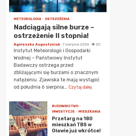
METEOROLOGIA
OSTRZEŻENIA
Nadciągają silne burze –
ostrzeżenie II stopnia!
Agnieszka Augustyniak
7 sierpnia 2026
20
Instytut Meteorologii i Gospodarki
Wodnej – Państwowy Instytut
Badawczy ostrzega przed
zbliżającymi się burzami o znacznym
natężeniu. Zjawiska te mają wystąpić
od południa 6 sierpnia...
Czytaj dalej
BUDOWNICTWO
INWESTYCJE
MIESZKANIA
Przetarg na 180
mieszkań TBS w
Oławie już wkrótce!