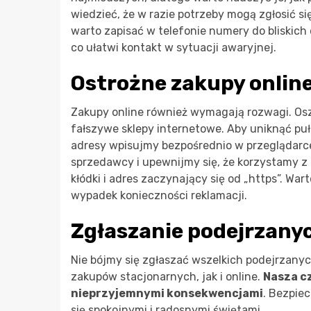
wiedzieć, że w razie potrzeby mogą zgłosić s
warto zapisać w telefonie numery do bliskich 
co ułatwi kontakt w sytuacji awaryjnej.
Ostrożne zakupy onlin
Zakupy online również wymagają rozwagi. Osz
fałszywe sklepy internetowe. Aby uniknąć puł
adresy wpisujmy bezpośrednio w przeglądarc
sprzedawcy i upewnijmy się, że korzystamy 
kłódki i adres zaczynający się od „https”. W
wypadek konieczności reklamacji.
Zgłaszanie podejrzanyc
Nie bójmy się zgłaszać wszelkich podejrzany
zakupów stacjonarnych, jak i online.
Nasza cz
nieprzyjemnymi konsekwencjami
. Bezpie
się spokojnymi i radosnymi świętami.