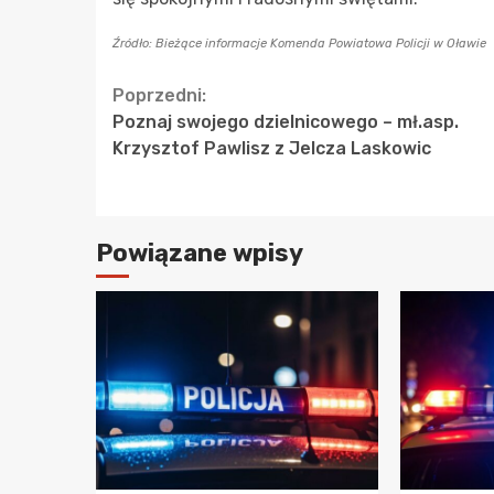
Źródło: Bieżące informacje Komenda Powiatowa Policji w Oławie
Continue
Poprzedni:
Poznaj swojego dzielnicowego – mł.asp.
Reading
Krzysztof Pawlisz z Jelcza Laskowic
Powiązane wpisy