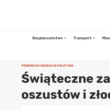
Skip
to
content
Bezpieczeństwo
Transport
Mia
PREWENCJA I EDUKACJA POLICYJNA
Świąteczne z
oszustów i zło