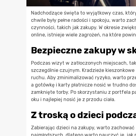
Nadchodzące święta to wyjątkowy czas, który w
chwile były pełne radości i spokoju, warto 
czynności, takich jak zakupy. W okresie zwię
online, istnieje wiele zagrożeń, na które pow
Bezpieczne zakupy w s
Podczas wizyt w zatłoczonych miejscach, tak
szczególnie czujnym. Kradzieże kieszonkowe
ruchu. Aby zminimalizować ryzyko, warto pr
a gotówkę i karty płatnicze nosić w trudno d
zamknięte torby. Po skorzystaniu z portfela 
oku i najlepiej nosić je z przodu ciała.
Z troską o dzieci podc
Zabierając dzieci na zakupy, warto zachować 
najmłodszych, dlatego warto nauczyć je, jak