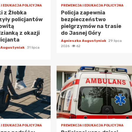
 I EDUKACJA POLICYJNA
PREWENCJA I EDUKACJA POLICYJNA
i z Żłobka
Policja zapewnia
yły policjantów
bezpieczeństwo
owitą
pielgrzymów na trasie
zianką z okazji
do Jasnej Góry
licjanta
Agnieszka Augustyniak
29 lipca
2026
62
 Augustyniak
31 lipca
 I EDUKACJA POLICYJNA
PREWENCJA I EDUKACJA POLICYJNA