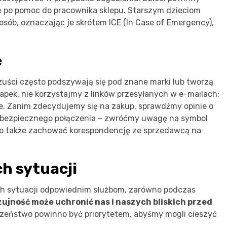
ię po pomoc do pracownika sklepu. Starszym dzieciom
osób, oznaczając je skrótem ICE (In Case of Emergency),
e
uści często podszywają się pod znane marki lub tworzą
apek, nie korzystajmy z linków przesyłanych w e-mailach;
e. Zanim zdecydujemy się na zakup, sprawdźmy opinie o
z bezpiecznego połączenia – zwróćmy uwagę na symbol
arto także zachować korespondencję ze sprzedawcą na
h sytuacji
ch sytuacji odpowiednim służbom, zarówno podczas
ujność może uchronić nas i naszych bliskich przed
czeństwo powinno być priorytetem, abyśmy mogli cieszyć