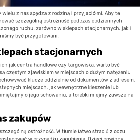
ielu z nas spędza z rodziną i przyjaciółmi. Aby te
zachować szczególną ostrożność podczas codziennych
kszonego ruchu, zarówno w sklepach stacjonarnych, jak i
inniśmy być przygotowani.
klepach stacjonarnych
ich jak centra handlowe czy targowiska, warto być
 są częstym zjawiskiem w miejscach o dużym natężeniu
zechowywać klucze oddzielnie od dokumentów z adresem,
ostępnych miejscach, jak wewnętrzne kieszenie lub
pamiętajmy o jego schowaniu, a torebki miejmy zawsze na
zas zakupów
szczególną ostrożność. W tłumie łatwo stracić z oczu
 postępować w przypadku zagubienia. Dzieci powinny