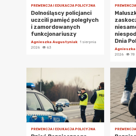
PREWENCJA I EDUKACJA POLICYJNA
PREWENCJA
Dolnośląscy policjanci
Maluszk
uczcili pamięć poległych
zaskocz
i zamordowanych
niesam
funkcjonariuszy
niespod
Dnia Po
Agnieszka Augustyniak
1 sierpnia
2026
63
Agnieszka
2026
78
PREWENCJA I EDUKACJA POLICYJNA
PREWENCJA