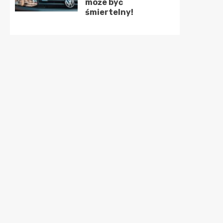
może być
śmiertelny!