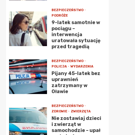
BEZPIECZEŃSTWO
PODRÓŻE
9-latek samotnie w
pociągu –
interwencja
uratowała sytuację
przed tragedią
BEZPIECZEŃSTWO
POLICJA
WYDARZENIA
Pijany 45-latek bez
uprawnień
zatrzymany w
Oławie
BEZPIECZEŃSTWO
ZDROWIE
ZWIERZĘTA
Nie zostawiaj dzieci
i zwierząt w
samochodzie – upał