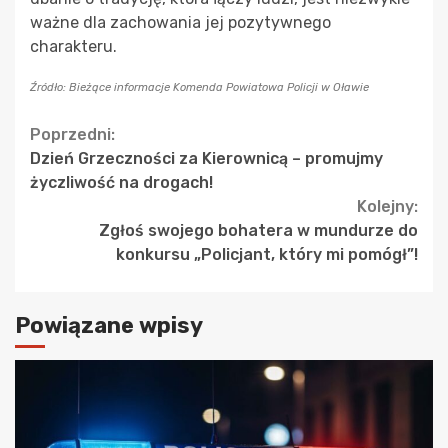
ważne dla zachowania jej pozytywnego
charakteru.
Źródło: Bieżące informacje Komenda Powiatowa Policji w Oławie
Continue
Poprzedni:
Dzień Grzeczności za Kierownicą – promujmy
Reading
życzliwość na drogach!
Kolejny:
Zgłoś swojego bohatera w mundurze do
konkursu „Policjant, który mi pomógł”!
Powiązane wpisy