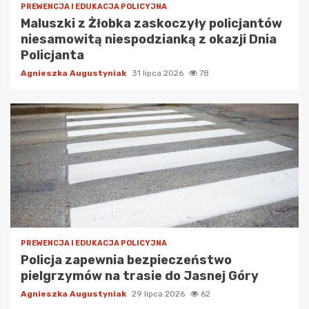
PREWENCJA I EDUKACJA POLICYJNA
Maluszki z Żłobka zaskoczyły policjantów
niesamowitą niespodzianką z okazji Dnia
Policjanta
Agnieszka Augustyniak
31 lipca 2026
78
PREWENCJA I EDUKACJA POLICYJNA
Policja zapewnia bezpieczeństwo
pielgrzymów na trasie do Jasnej Góry
Agnieszka Augustyniak
29 lipca 2026
62