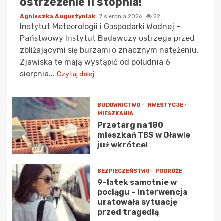
ostrzeżenie II stopnia!
Agnieszka Augustyniak
7 sierpnia 2026
22
Instytut Meteorologii i Gospodarki Wodnej –
Państwowy Instytut Badawczy ostrzega przed
zbliżającymi się burzami o znacznym natężeniu.
Zjawiska te mają wystąpić od południa 6
sierpnia...
Czytaj dalej
BUDOWNICTWO
INWESTYCJE
MIESZKANIA
Przetarg na 180
mieszkań TBS w Oławie
już wkrótce!
BEZPIECZEŃSTWO
PODRÓŻE
9-latek samotnie w
pociągu – interwencja
uratowała sytuację
przed tragedią