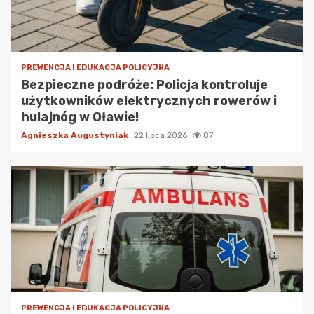
PREWENCJA I EDUKACJA POLICYJNA
Bezpieczne podróże: Policja kontroluje
użytkowników elektrycznych rowerów i
hulajnóg w Oławie!
Agnieszka Augustyniak
22 lipca 2026
87
PREWENCJA I EDUKACJA POLICYJNA