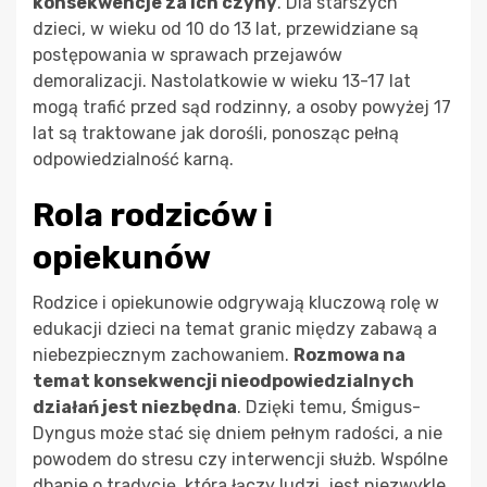
konsekwencje za ich czyny
. Dla starszych
dzieci, w wieku od 10 do 13 lat, przewidziane są
postępowania w sprawach przejawów
demoralizacji. Nastolatkowie w wieku 13-17 lat
mogą trafić przed sąd rodzinny, a osoby powyżej 17
lat są traktowane jak dorośli, ponosząc pełną
odpowiedzialność karną.
Rola rodziców i
opiekunów
Rodzice i opiekunowie odgrywają kluczową rolę w
edukacji dzieci na temat granic między zabawą a
niebezpiecznym zachowaniem.
Rozmowa na
temat konsekwencji nieodpowiedzialnych
działań jest niezbędna
. Dzięki temu, Śmigus-
Dyngus może stać się dniem pełnym radości, a nie
powodem do stresu czy interwencji służb. Wspólne
dbanie o tradycję, która łączy ludzi, jest niezwykle