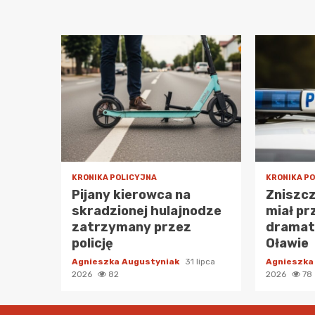
KRONIKA POLICYJNA
KRONIKA P
Pijany kierowca na
Zniszcz
skradzionej hulajnodze
miał pr
zatrzymany przez
dramat 
policję
Oławie
Agnieszka Augustyniak
31 lipca
Agnieszka
2026
82
2026
78