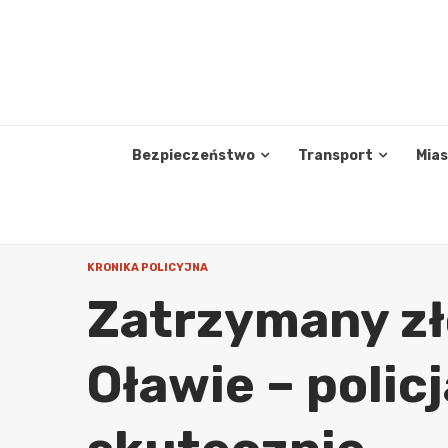
Skip
to
content
Bezpieczeństwo
Transport
Mia
KRONIKA POLICYJNA
Zatrzymany zł
Oławie – policj