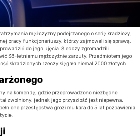
zatrzymania mężczyzny podejrzanego o serię kradzieży,
tnej pracy funkcjonariuszy, którzy zajmowali się sprawą,
oprowadzić do jego ujęcia. Śledczy zgromadzili
wić 38-letniemu mężczyźnie zarzuty. Przedmiotem jego
ość skradzionych rzeczy sięgała niemal 2000 złotych.
karżonego
ony na komendę, gdzie przeprowadzono niezbędne
ał zwolniony, jednak jego przyszłość jest niepewna,
pełnione przestępstwa grozi mu kara do 5 lat pozbawienia
życie.
ji