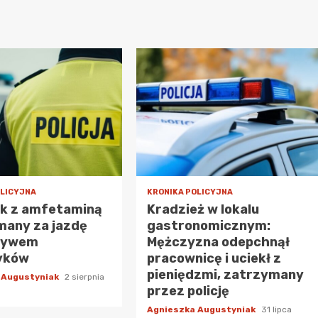
OLICYJNA
KRONIKA POLICYJNA
ek z amfetaminą
Kradzież w lokalu
many za jazdę
gastronomicznym:
ływem
Mężczyzna odepchnął
yków
pracownicę i uciekł z
pieniędzmi, zatrzymany
 Augustyniak
2 sierpnia
przez policję
Agnieszka Augustyniak
31 lipca