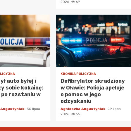
2026
69
OLICYJNA
KRONIKA POLICYJNA
ył auto byłej i
Defibrylator skradziony
zy sobie kokainę:
w Oławie: Policja apeluje
po rozstaniu w
o pomoc w jego
odzyskaniu
 Augustyniak
30 lipca
Agnieszka Augustyniak
29 lipca
2026
65