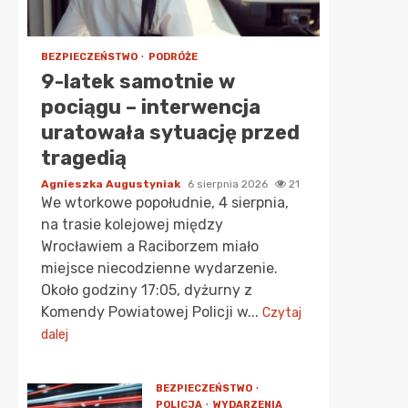
BEZPIECZEŃSTWO
PODRÓŻE
9-latek samotnie w
pociągu – interwencja
uratowała sytuację przed
tragedią
Agnieszka Augustyniak
6 sierpnia 2026
21
We wtorkowe popołudnie, 4 sierpnia,
na trasie kolejowej między
Wrocławiem a Raciborzem miało
miejsce niecodzienne wydarzenie.
Około godziny 17:05, dyżurny z
Komendy Powiatowej Policji w...
Czytaj
dalej
BEZPIECZEŃSTWO
POLICJA
WYDARZENIA