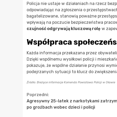
Policja nie ustaje w działaniach na rzecz bez
odpowiadając na zgłoszenia o przestępstwach
bagatelizowane, stanowią poważne przestęps
wpływają na poczucie bezpieczeństwa pracow
czujność odgrywają kluczową rolę
w zapew
Współpraca społeczeń
Każda informacja przekazana przez obywateli
Dzięki wspólnemu wysiłkowi policji i mieszka
pokazuje, że wspólne działanie przynosi wymi
podejrzanych sytuacji to klucz do zwiększeni
Źródło: Bieżące informacje Komenda Powiatowa Policji w Oławie
Continue
Poprzedni:
Agresywny 25-latek z narkotykami zatrzy
Reading
po groźbach wobec dzieci i policji