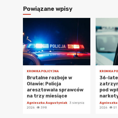
Powiązane wpisy
KRONIKA POLICYJNA
KRONIKA P
Brutalne rozboje w
36-lat
Oławie: Policja
zatrzy
aresztowała sprawców
pod wp
na trzy miesiące
narkot
Agnieszka Augustyniak
3 sierpnia
Agnieszka
2026
398
2026
51