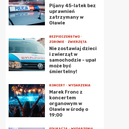
Pijany 45-latek bez
uprawnień
zatrzymany w
Oławie
BEZPIECZEŃSTWO
ZDROWIE
ZWIERZĘTA
Nie zostawiaj dzieci
i zwierząt w
samochodzie – upał
może być
śmiertelny!
KONCERT
WYDARZENIA
Marek Fronc z
koncertem
organowym w
Oławie w środę o
19:00
EDUKACJA
WYDARZENIA