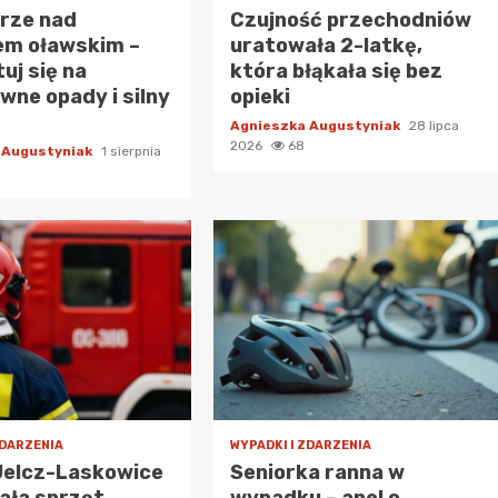
urze nad
Czujność przechodniów
em oławskim –
uratowała 2-latkę,
uj się na
która błąkała się bez
wne opady i silny
opieki
Agnieszka Augustyniak
28 lipca
2026
68
 Augustyniak
1 sierpnia
ZDARZENIA
WYPADKI I ZDARZENIA
Jelcz-Laskowice
Seniorka ranna w