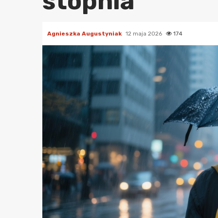
stopnia
Agnieszka Augustyniak
12 maja 2026
174