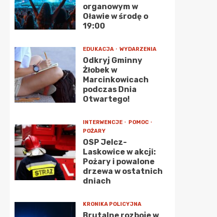
organowym w
Oławie w środę o
19:00
EDUKACJA
WYDARZENIA
Odkryj Gminny
Żłobek w
Marcinkowicach
podczas Dnia
Otwartego!
INTERWENCJE
POMOC
POŻARY
OSP Jelcz-
Laskowice w akcji:
Pożary i powalone
drzewa w ostatnich
dniach
KRONIKA POLICYJNA
Brutalne rozboje w