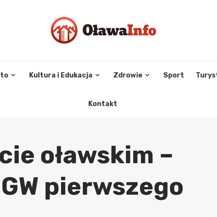
sto
Kultura i Edukacja
Zdrowie
Sport
Turys
Kontakt
cie oławskim –
MGW pierwszego