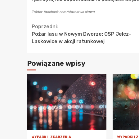
Źródło: facebook.com/starostwo.olawa
Continue
Poprzedni:
Pożar lasu w Nowym Dworze: OSP Jelcz-
Reading
Laskowice w akcji ratunkowej
Powiązane wpisy
WYPADKI I ZDARZENIA
WYPADKI I 