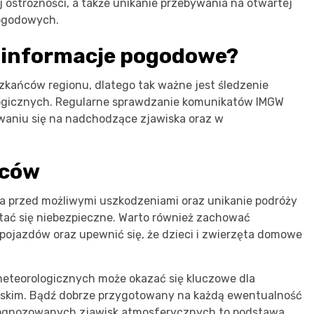
 ostrożności, a także unikanie przebywania na otwartej
pogodowych.
ć informacje pogodowe?
kańców regionu, dlatego tak ważne jest śledzenie
logicznych. Regularne sprawdzanie komunikatów IMGW
aniu się na nadchodzące zjawiska oraz w
ńców
a przed możliwymi uszkodzeniami oraz unikanie podróży
tać się niebezpieczne. Warto również zachować
ojazdów oraz upewnić się, że dzieci i zwierzęta domowe
 meteorologicznych może okazać się kluczowe dla
liskim. Bądź dobrze przygotowany na każdą ewentualność
prognozowanych zjawisk atmosferycznych to podstawa.