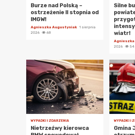
Burze nad Polską –
Silne b
ostrzeżenie II stopnia od
powiat
IMGW!
przygot
intensy
Agnieszka Augustyniak
1 sierpnia
wiatr!
2026
68
Agnieszka
2026
54
WYPADKI I ZDARZENIA
WYPADKI I 
Nietrzeźwy kierowca
Gmina 