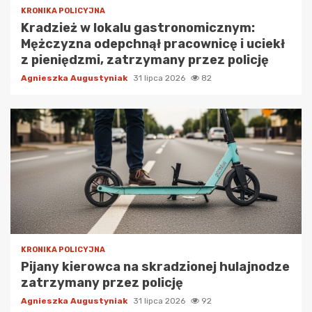
KRONIKA POLICYJNA
Kradzież w lokalu gastronomicznym:
Mężczyzna odepchnął pracownicę i uciekł
z pieniędzmi, zatrzymany przez policję
Agnieszka Augustyniak
31 lipca 2026
82
KRONIKA POLICYJNA
Pijany kierowca na skradzionej hulajnodze
zatrzymany przez policję
Agnieszka Augustyniak
31 lipca 2026
92