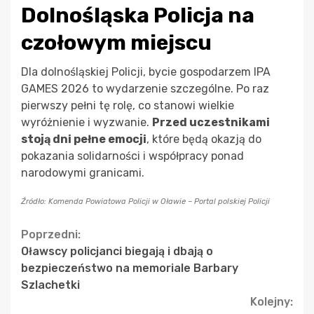
Dolnośląska Policja na
czołowym miejscu
Dla dolnośląskiej Policji, bycie gospodarzem IPA
GAMES 2026 to wydarzenie szczególne. Po raz
pierwszy pełni tę rolę, co stanowi wielkie
wyróżnienie i wyzwanie.
Przed uczestnikami
stoją dni pełne emocji
, które będą okazją do
pokazania solidarności i współpracy ponad
narodowymi granicami.
Źródło: Komenda Powiatowa Policji w Oławie – Portal polskiej Policji
Continue
Poprzedni:
Oławscy policjanci biegają i dbają o
Reading
bezpieczeństwo na memoriale Barbary
Szlachetki
Kolejny: