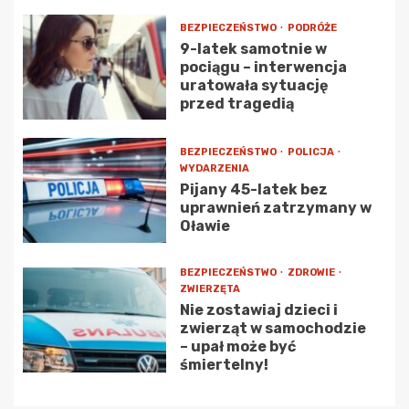
BEZPIECZEŃSTWO
PODRÓŻE
9-latek samotnie w
pociągu – interwencja
uratowała sytuację
przed tragedią
BEZPIECZEŃSTWO
POLICJA
WYDARZENIA
Pijany 45-latek bez
uprawnień zatrzymany w
Oławie
BEZPIECZEŃSTWO
ZDROWIE
ZWIERZĘTA
Nie zostawiaj dzieci i
zwierząt w samochodzie
– upał może być
śmiertelny!