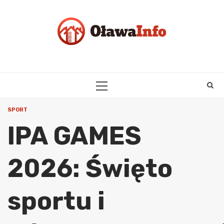
Skip
to
content
PRIMARY
MENU
SPORT
IPA GAMES
2026: Święto
sportu i