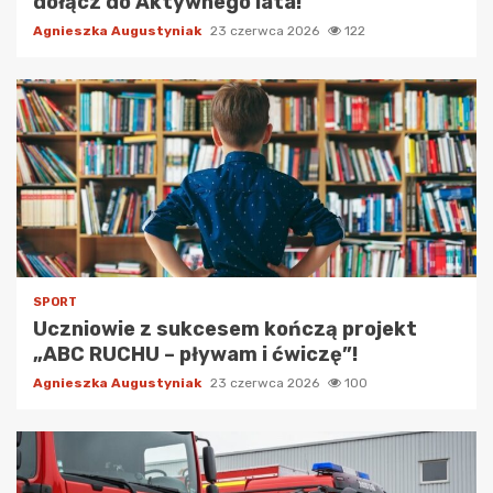
dołącz do Aktywnego lata!
Agnieszka Augustyniak
23 czerwca 2026
122
SPORT
Uczniowie z sukcesem kończą projekt
„ABC RUCHU – pływam i ćwiczę”!
Agnieszka Augustyniak
23 czerwca 2026
100