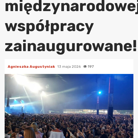
międzynarodowe
współpracy
zainaugurowane!
Agnieszka Augustyniak
13 maja 2026
197