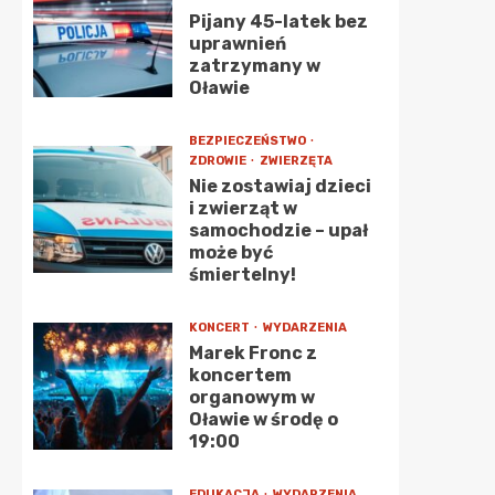
Pijany 45-latek bez
uprawnień
zatrzymany w
Oławie
BEZPIECZEŃSTWO
ZDROWIE
ZWIERZĘTA
Nie zostawiaj dzieci
i zwierząt w
samochodzie – upał
może być
śmiertelny!
KONCERT
WYDARZENIA
Marek Fronc z
koncertem
organowym w
Oławie w środę o
19:00
EDUKACJA
WYDARZENIA