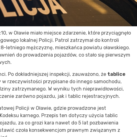
10, w Oławie miało miejsce zdarzenie, które przyciągnęło
wego lokalnej Policji. Patrol zatrzymał do kontroli
8-letniego mężczyznę, mieszkańca powiatu oławskiego.
prawnień do prowadzenia pojazdów, co stało się pierwszym
wych.
nci. Po dokładniejszej inspekcji, zauważono, że
tablice
 w rzeczywistości przypisane do innego samochodu,
odziny zatrzymanego. W wyniku tych nieprawidłowości,
enie zarówno pojazdu, jak i tablic rejestracyjnych.
owej Policji w Oławie, gdzie prowadzone jest
odeksu karnego. Przepis ten dotyczy użycia tablic
jazdu, za co grozi kara nawet do 5 lat pozbawienia
ł stawić czoła konsekwencjom prawnym związanym z