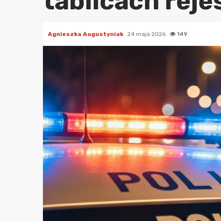
tablicach reje
Agnieszka Augustyniak
24 maja 2026
149