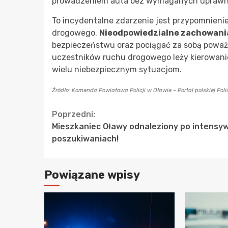
prowadzeniem auta bez wymaganych uprawn
To incydentalne zdarzenie jest przypomnieni
drogowego.
Nieodpowiedzialne zachowani
bezpieczeństwu oraz pociągać za sobą poważ
uczestników ruchu drogowego leży kierowani
wielu niebezpiecznym sytuacjom.
Źródło: Komenda Powiatowa Policji w Oławie – Portal polskiej Polic
Continue
Poprzedni:
Mieszkaniec Oławy odnaleziony po intensy
Reading
poszukiwaniach!
Powiązane wpisy