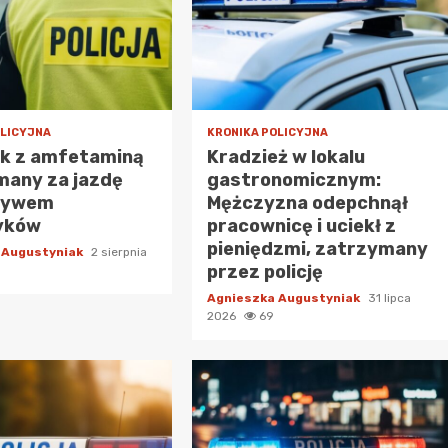
OLICYJNA
KRONIKA POLICYJNA
ek z amfetaminą
Kradzież w lokalu
many za jazdę
gastronomicznym:
ływem
Mężczyzna odepchnął
yków
pracownicę i uciekł z
pieniędzmi, zatrzymany
 Augustyniak
2 sierpnia
przez policję
Agnieszka Augustyniak
31 lipca
2026
69