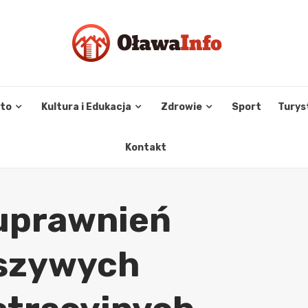
sto
Kultura i Edukacja
Zdrowie
Sport
Turys
Kontakt
uprawnień
łszywych