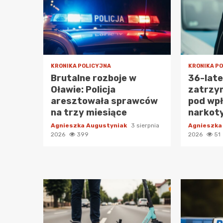
KRONIKA POLICYJNA
KRONIKA P
Brutalne rozboje w
36-lat
Oławie: Policja
zatrzy
aresztowała sprawców
pod wp
na trzy miesiące
narkot
Agnieszka Augustyniak
3 sierpnia
Agnieszka
2026
399
2026
51