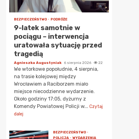
BEZPIECZEŃSTWO
PODRÓŻE
9-latek samotnie w
pociągu – interwencja
uratowała sytuację przed
tragedią
Agnieszka Augustyniak
6 sierpnia 2026
22
We wtorkowe popołudnie, 4 sierpnia,
na trasie kolejowej między
Wrocławiem a Raciborzem miało
miejsce niecodzienne wydarzenie.
Około godziny 17:05, dyżurny z
Komendy Powiatowej Policji w...
Czytaj
dalej
BEZPIECZEŃSTWO
POLICJA
WYDARZENIA