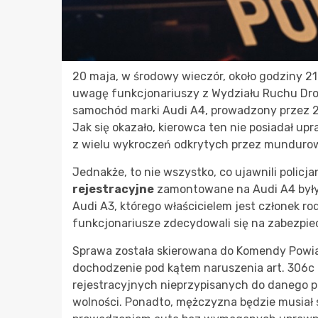
20 maja, w środowy wieczór, około godziny 21:
uwagę funkcjonariuszy z Wydziału Ruchu Drogo
samochód marki Audi A4, prowadzony przez 2
Jak się okazało, kierowca ten nie posiadał u
z wielu wykroczeń odkrytych przez munduro
Jednakże, to nie wszystko, co ujawnili policja
rejestracyjne
zamontowane na Audi A4 były
Audi A3, którego właścicielem jest członek r
funkcjonariusze zdecydowali się na zabezpiecz
Sprawa została skierowana do Komendy Powiat
dochodzenie pod kątem naruszenia art. 306c K
rejestracyjnych nieprzypisanych do danego po
wolności. Ponadto, mężczyzna będzie musia