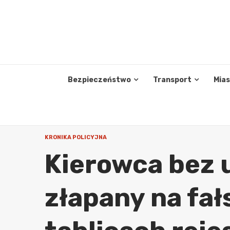
Skip
to
content
Bezpieczeństwo
Transport
Mia
KRONIKA POLICYJNA
Kierowca bez 
złapany na fa