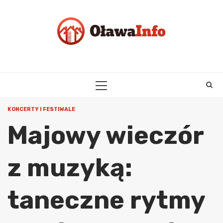
Skip
to
content
PRIMARY
MENU
KONCERTY I FESTIWALE
Majowy wieczór
z muzyką:
taneczne rytmy