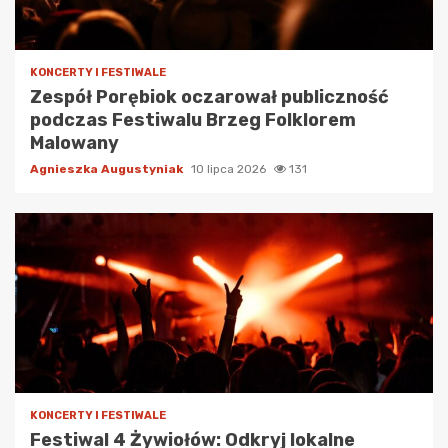
KONCERTY I FESTIWALE
Zespół Porębiok oczarował publiczność
podczas Festiwalu Brzeg Folklorem
Malowany
Agnieszka Augustyniak
10 lipca 2026
131
KONCERTY I FESTIWALE
Festiwal 4 Żywiołów: Odkryj lokalne