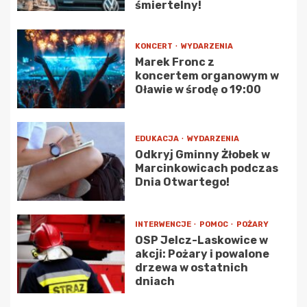
śmiertelny!
KONCERT
WYDARZENIA
Marek Fronc z
koncertem organowym w
Oławie w środę o 19:00
EDUKACJA
WYDARZENIA
Odkryj Gminny Żłobek w
Marcinkowicach podczas
Dnia Otwartego!
INTERWENCJE
POMOC
POŻARY
OSP Jelcz-Laskowice w
akcji: Pożary i powalone
drzewa w ostatnich
dniach