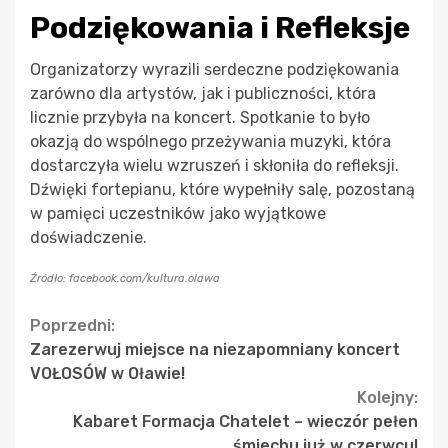
Podziękowania i Refleksje
Organizatorzy wyrazili serdeczne podziękowania
zarówno dla artystów, jak i publiczności, która
licznie przybyła na koncert. Spotkanie to było
okazją do wspólnego przeżywania muzyki, która
dostarczyła wielu wzruszeń i skłoniła do refleksji.
Dźwięki fortepianu, które wypełniły salę, pozostaną
w pamięci uczestników jako wyjątkowe
doświadczenie.
Źródło: facebook.com/kultura.olawa
Continue
Poprzedni:
Zarezerwuj miejsce na niezapomniany koncert
Reading
VOŁOSÓW w Oławie!
Kolejny:
Kabaret Formacja Chatelet – wieczór pełen
śmiechu już w czerwcu!