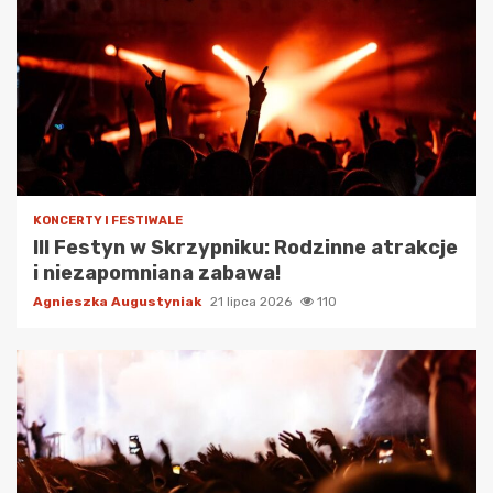
KONCERTY I FESTIWALE
III Festyn w Skrzypniku: Rodzinne atrakcje
i niezapomniana zabawa!
Agnieszka Augustyniak
21 lipca 2026
110