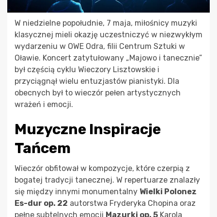
W niedzielne popołudnie, 7 maja, miłośnicy muzyki
klasycznej mieli okazję uczestniczyć w niezwykłym
wydarzeniu w OWE Odra, filii Centrum Sztuki w
Oławie. Koncert zatytułowany „Majowo i tanecznie”
był częścią cyklu Wieczory Lisztowskie i
przyciągnął wielu entuzjastów pianistyki. Dla
obecnych był to wieczór pełen artystycznych
wrażeń i emocji.
Muzyczne Inspiracje
Tańcem
Wieczór obfitował w kompozycje, które czerpią z
bogatej tradycji tanecznej. W repertuarze znalazły
się między innymi monumentalny
Wielki Polonez
Es-dur op. 22
autorstwa Fryderyka Chopina oraz
pełne subtelnych emocji
Mazurki op. 5
Karola