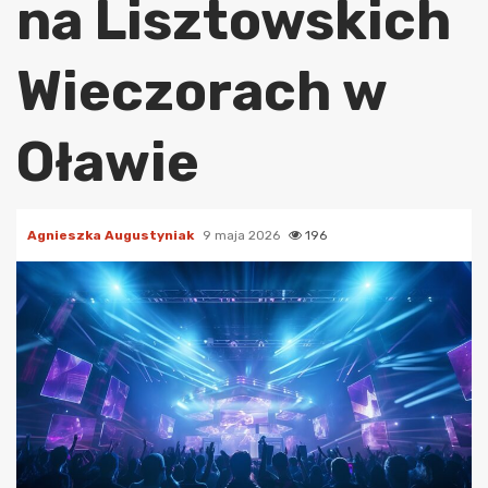
na Lisztowskich
Wieczorach w
Oławie
Agnieszka Augustyniak
9 maja 2026
196