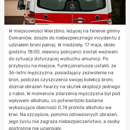
W miejscowości Wierzbno, leżącej na terenie gminy
Domaniów, doszło do niebezpiecznego incydentu z
udziałem broni palnej. W niedzielę, 17 maja, około
godziny 18:00, oławscy policjanci zostali wezwani
do sytuacji dotyczącej wybuchu amunicji. Po
przybyciu na miejsce, funkcjonariusze ustalili, że
36-letni mężczyzna, posiadający zezwolenie na
broń, podczas czyszczenia swojej kolekcji broni,
doznał obrażeń twarzy na skutek eksplozji jednego
z naboi. W momencie zdarzenia mężczyzna był pod
wpływem alkoholu, co potwierdziło badanie
wykazujące obecność 0,74 promila alkoholu we
krwi. Na szczęście, pomimo odniesionych obrażeń,
jego życiu nie zagraża niebezpieczeństwo, a osoby
postronne nie ucierpiały.