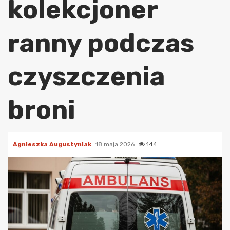
kolekcjoner
ranny podczas
czyszczenia
broni
Agnieszka Augustyniak
18 maja 2026
144