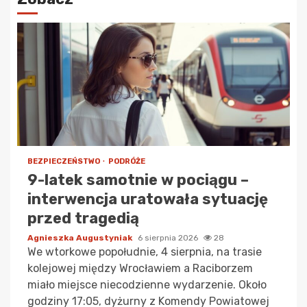
BEZPIECZEŃSTWO
PODRÓŻE
9-latek samotnie w pociągu –
interwencja uratowała sytuację
przed tragedią
Agnieszka Augustyniak
6 sierpnia 2026
28
We wtorkowe popołudnie, 4 sierpnia, na trasie
kolejowej między Wrocławiem a Raciborzem
miało miejsce niecodzienne wydarzenie. Około
godziny 17:05, dyżurny z Komendy Powiatowej