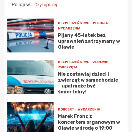
Policji w...
Czytaj dalej
BEZPIECZEŃSTWO
POLICJA
WYDARZENIA
Pijany 45-latek bez
uprawnień zatrzymany w
Oławie
BEZPIECZEŃSTWO
ZDROWIE
ZWIERZĘTA
Nie zostawiaj dzieci i
zwierząt w samochodzie
– upał może być
śmiertelny!
KONCERT
WYDARZENIA
Marek Fronc z
koncertem organowym w
Oławie w środę o 19:00