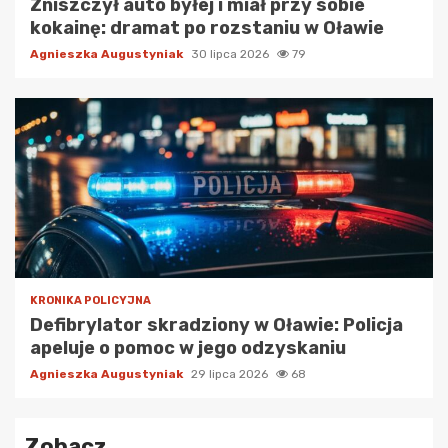
Zniszczył auto byłej i miał przy sobie
kokainę: dramat po rozstaniu w Oławie
Agnieszka Augustyniak
30 lipca 2026
79
KRONIKA POLICYJNA
Defibrylator skradziony w Oławie: Policja
apeluje o pomoc w jego odzyskaniu
Agnieszka Augustyniak
29 lipca 2026
68
Zobacz