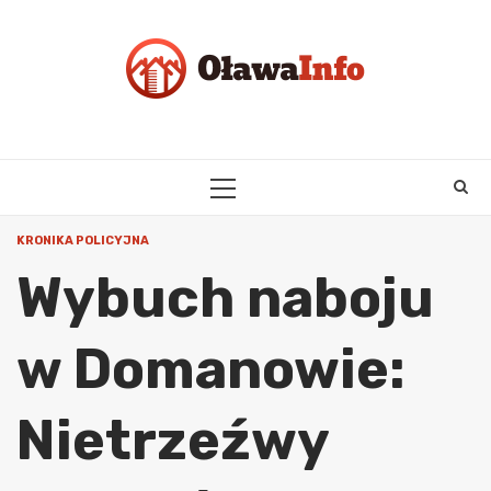
Skip
to
content
PRIMARY
MENU
KRONIKA POLICYJNA
Wybuch naboju
w Domanowie:
Nietrzeźwy