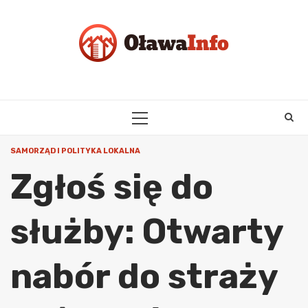
Skip
to
content
PRIMARY
MENU
SAMORZĄD I POLITYKA LOKALNA
Zgłoś się do
służby: Otwarty
nabór do straży