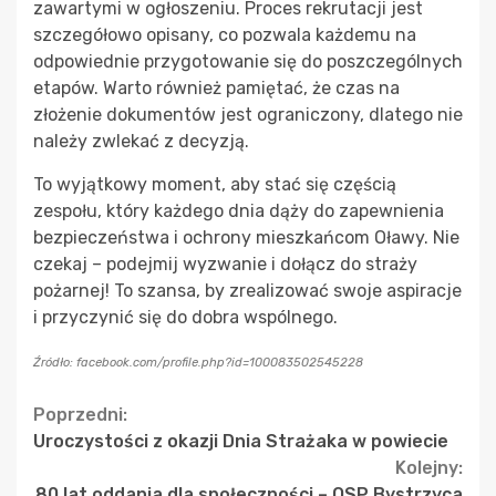
zawartymi w ogłoszeniu. Proces rekrutacji jest
szczegółowo opisany, co pozwala każdemu na
odpowiednie przygotowanie się do poszczególnych
etapów. Warto również pamiętać, że czas na
złożenie dokumentów jest ograniczony, dlatego nie
należy zwlekać z decyzją.
To wyjątkowy moment, aby stać się częścią
zespołu, który każdego dnia dąży do zapewnienia
bezpieczeństwa i ochrony mieszkańcom Oławy. Nie
czekaj – podejmij wyzwanie i dołącz do straży
pożarnej! To szansa, by zrealizować swoje aspiracje
i przyczynić się do dobra wspólnego.
Źródło: facebook.com/profile.php?id=100083502545228
Continue
Poprzedni:
Uroczystości z okazji Dnia Strażaka w powiecie
Reading
Kolejny:
80 lat oddania dla społeczności – OSP Bystrzyca