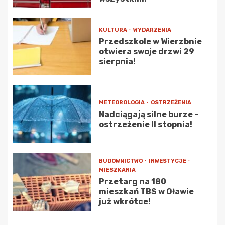
KULTURA
WYDARZENIA
Przedszkole w Wierzbnie
otwiera swoje drzwi 29
sierpnia!
METEOROLOGIA
OSTRZEŻENIA
Nadciągają silne burze –
ostrzeżenie II stopnia!
BUDOWNICTWO
INWESTYCJE
MIESZKANIA
Przetarg na 180
mieszkań TBS w Oławie
już wkrótce!