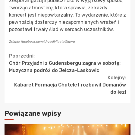
Zespół angażuje publiczność w wyjątkowy sposób,
tworząc atmosferę, która sprawia, że każdy
koncert jest niepowtarzalny. To wydarzenie, które z
pewnością dostarczy niezapomnianych wrażeń i
pozostawi trwały ślad w sercach uczestników.
Źródło: facebook.com/UrzadMiastaOlawa
Continue
Poprzedni:
Chór Przyjaźni z Gudensbergu zagra w sobotę:
Reading
Muzyczna podróż do Jelcza-Laskowic
Kolejny:
Kabaret Formacja Chatelet rozbawił Domanów
do łez!
Powiązane wpisy