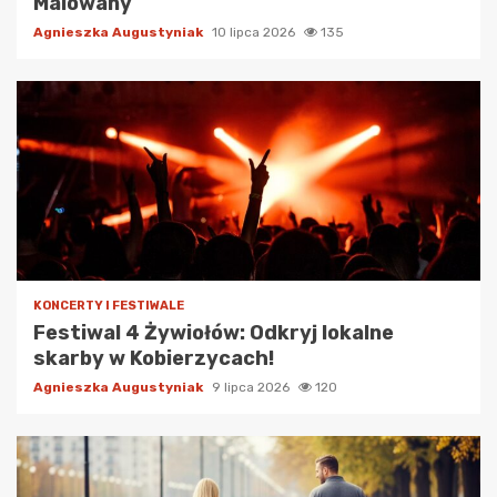
Malowany
Agnieszka Augustyniak
10 lipca 2026
135
KONCERTY I FESTIWALE
Festiwal 4 Żywiołów: Odkryj lokalne
skarby w Kobierzycach!
Agnieszka Augustyniak
9 lipca 2026
120