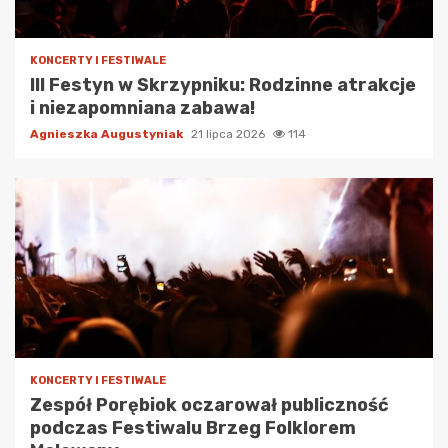
KONCERTY I FESTIWALE
III Festyn w Skrzypniku: Rodzinne atrakcje
i niezapomniana zabawa!
Agnieszka Augustyniak
21 lipca 2026
114
KONCERTY I FESTIWALE
Zespół Porębiok oczarował publiczność
podczas Festiwalu Brzeg Folklorem