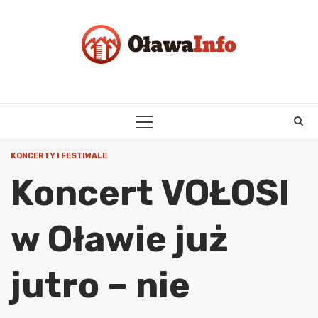
Skip
to
content
PRIMARY
MENU
KONCERTY I FESTIWALE
Koncert VOŁOSI
w Oławie już
jutro – nie