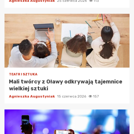
Agnieszka Augustyniak
25 czerwca 2026
113
TEATR I SZTUKA
Mali twórcy z Oławy odkrywają tajemnice
wielkiej sztuki
Agnieszka Augustyniak
15 czerwca 2026
157