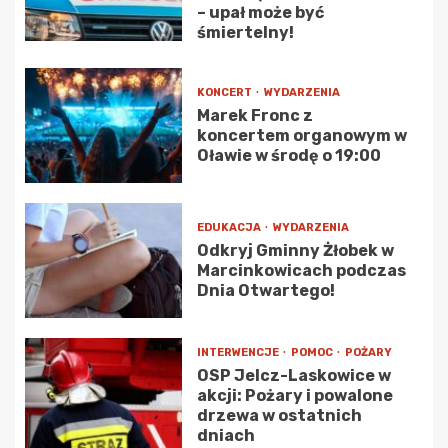
– upał może być
śmiertelny!
KONCERT
WYDARZENIA
Marek Fronc z
koncertem organowym w
Oławie w środę o 19:00
EDUKACJA
WYDARZENIA
Odkryj Gminny Żłobek w
Marcinkowicach podczas
Dnia Otwartego!
INTERWENCJE
POMOC
POŻARY
OSP Jelcz-Laskowice w
akcji: Pożary i powalone
drzewa w ostatnich
dniach