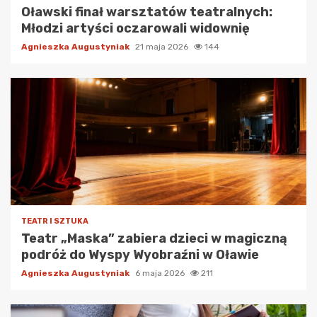
Oławski finał warsztatów teatralnych:
Młodzi artyści oczarowali widownię
Agnieszka Augustyniak
21 maja 2026
144
TEATR I SZTUKA
Teatr „Maska” zabiera dzieci w magiczną
podróż do Wyspy Wyobraźni w Oławie
Agnieszka Augustyniak
6 maja 2026
211