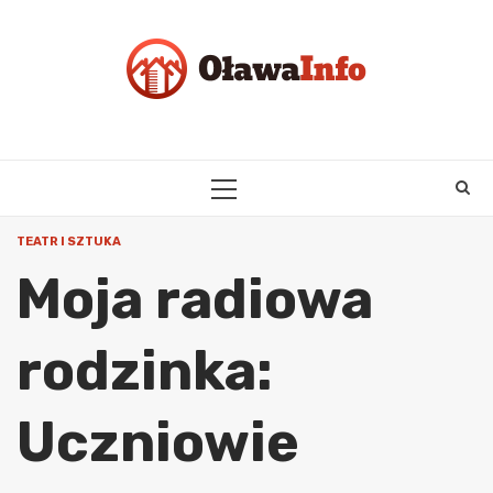
Skip
to
content
PRIMARY
MENU
TEATR I SZTUKA
Moja radiowa
rodzinka:
Uczniowie