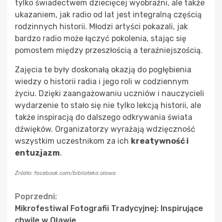
tylko świadectwem dziecięcej wyobraźni, ale także
ukazaniem, jak radio od lat jest integralną częścią
rodzinnych historii. Młodzi artyści pokazali, jak
bardzo radio może łączyć pokolenia, stając się
pomostem między przeszłością a teraźniejszością.
Zajęcia te były doskonałą okazją do pogłębienia
wiedzy o historii radia i jego roli w codziennym
życiu. Dzięki zaangażowaniu uczniów i nauczycieli
wydarzenie to stało się nie tylko lekcją historii, ale
także inspiracją do dalszego odkrywania świata
dźwięków. Organizatorzy wyrażają wdzięczność
wszystkim uczestnikom za ich
kreatywność i
entuzjazm
.
Źródło: facebook.com/biblioteka.olawa
Continue
Poprzedni:
Mikrofestiwal Fotografii Tradycyjnej: Inspirujące
Reading
chwile w Oławie