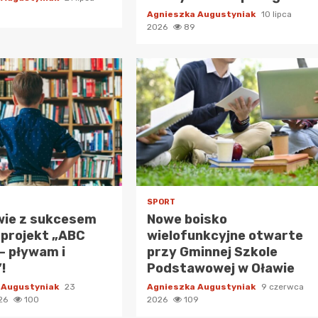
Agnieszka Augustyniak
10 lipca
2026
89
SPORT
wie z sukcesem
Nowe boisko
 projekt „ABC
wielofunkcyjne otwarte
– pływam i
przy Gminnej Szkole
!
Podstawowej w Oławie
 Augustyniak
23
Agnieszka Augustyniak
9 czerwca
026
100
2026
109