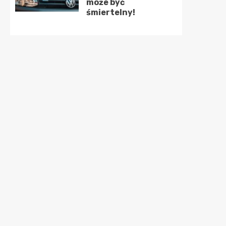
może być
śmiertelny!