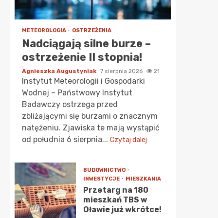
METEOROLOGIA
OSTRZEŻENIA
Nadciągają silne burze –
ostrzeżenie II stopnia!
Agnieszka Augustyniak
7 sierpnia 2026
21
Instytut Meteorologii i Gospodarki
Wodnej – Państwowy Instytut
Badawczy ostrzega przed
zbliżającymi się burzami o znacznym
natężeniu. Zjawiska te mają wystąpić
od południa 6 sierpnia...
Czytaj dalej
BUDOWNICTWO
INWESTYCJE
MIESZKANIA
Przetarg na 180
mieszkań TBS w
Oławie już wkrótce!