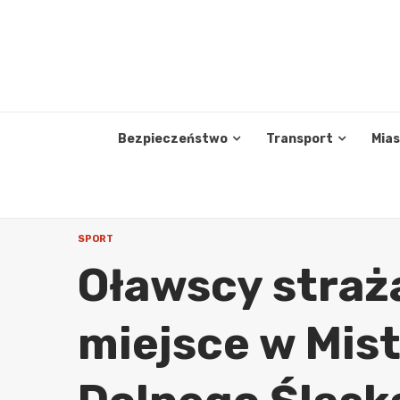
Skip
to
content
Bezpieczeństwo
Transport
Mia
SPORT
Oławscy straż
miejsce w Mis