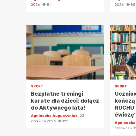
2026
81
2026
85
SPORT
SPORT
Bezpłatne treningi
Ucznio
karate dla dzieci: dołącz
kończą
do Aktywnego lata!
RUCHU 
ćwiczę”
Agnieszka Augustyniak
23
czerwca 2026
122
Agnieszka
czerwca 2