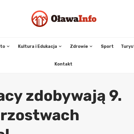
sto
Kultura i Edukacja
Zdrowie
Sport
Turys
Kontakt
acy zdobywają 9.
trzostwach