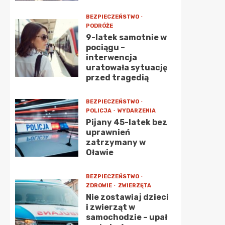
BEZPIECZEŃSTWO
PODRÓŻE
9-latek samotnie w
pociągu –
interwencja
uratowała sytuację
przed tragedią
BEZPIECZEŃSTWO
POLICJA
WYDARZENIA
Pijany 45-latek bez
uprawnień
zatrzymany w
Oławie
BEZPIECZEŃSTWO
ZDROWIE
ZWIERZĘTA
Nie zostawiaj dzieci
i zwierząt w
samochodzie – upał