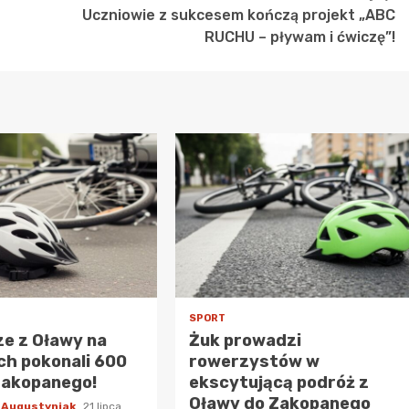
Uczniowie z sukcesem kończą projekt „ABC
RUCHU – pływam i ćwiczę”!
SPORT
e z Oławy na
Żuk prowadzi
h pokonali 600
rowerzystów w
Zakopanego!
ekscytującą podróż z
Oławy do Zakopanego
 Augustyniak
21 lipca