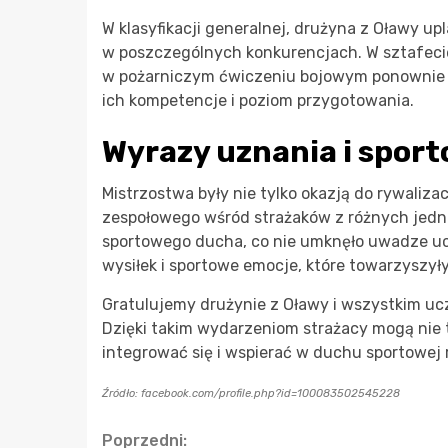
W klasyfikacji generalnej, drużyna z Oławy up
w poszczególnych konkurencjach. W sztafecie 
w pożarniczym ćwiczeniu bojowym ponownie upl
ich kompetencje i poziom przygotowania.
Wyrazy uznania i spor
Mistrzostwa były nie tylko okazją do rywalizac
zespołowego wśród strażaków z różnych jedno
sportowego ducha, co nie umknęło uwadze uc
wysiłek i sportowe emocje, które towarzyszył
Gratulujemy drużynie z Oławy i wszystkim 
Dzięki takim wydarzeniom strażacy mogą nie t
integrować się i wspierać w duchu sportowej r
Źródło: facebook.com/profile.php?id=100083502545228
Continue
Poprzedni: