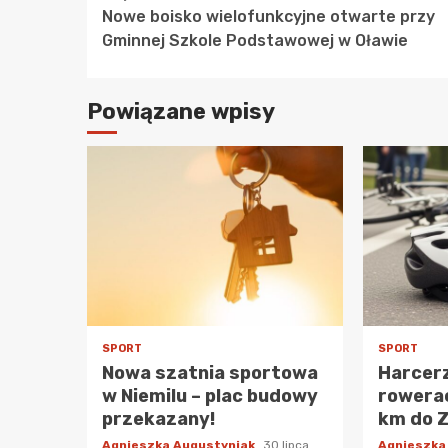
Nowe boisko wielofunkcyjne otwarte przy
Reading
Gminnej Szkole Podstawowej w Oławie
Powiązane wpisy
SPORT
SPORT
Nowa szatnia sportowa
Harcerz
w Niemilu – plac budowy
rowerac
przekazany!
km do 
Agnieszka Augustyniak
30 lipca
Agnieszka