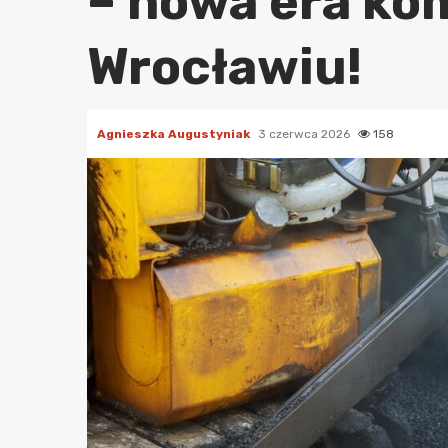
– nowa era ko
Wrocławiu!
Agnieszka Augustyniak
3 czerwca 2026
158