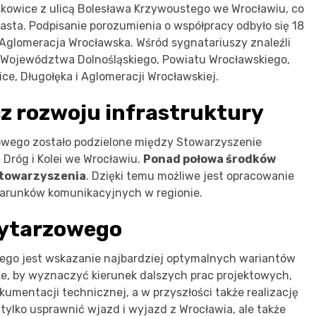
kowice z ulicą Bolesława Krzywoustego we Wrocławiu, co
sta. Podpisanie porozumienia o współpracy odbyło się 18
Aglomeracja Wrocławska. Wśród sygnatariuszy znaleźli
o Województwa Dolnośląskiego, Powiatu Wrocławskiego,
ce, Długołęka i Aglomeracji Wrocławskiej.
cz rozwoju infrastruktury
owego zostało podzielone między Stowarzyszenie
Dróg i Kolei we Wrocławiu.
Ponad połowa środków
Stowarzyszenia
. Dzięki temu możliwe jest opracowanie
 warunków komunikacyjnych w regionie.
rytarzowego
o jest wskazanie najbardziej optymalnych wariantów
ne, by wyznaczyć kierunek dalszych prac projektowych,
mentacji technicznej, a w przyszłości także realizację
ylko usprawnić wjazd i wyjazd z Wrocławia, ale także