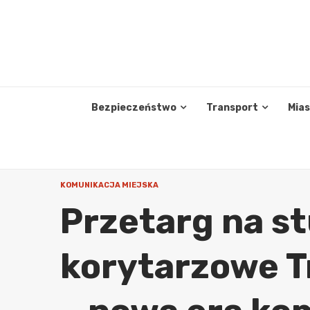
Skip
to
content
Bezpieczeństwo
Transport
Mia
KOMUNIKACJA MIEJSKA
Przetarg na s
korytarzowe T