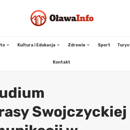
sto
Kultura i Edukacja
Zdrowie
Sport
Turys
Kontakt
tudium
rasy Swojczyckiej