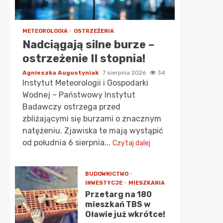
METEOROLOGIA
OSTRZEŻENIA
Nadciągają silne burze –
ostrzeżenie II stopnia!
Agnieszka Augustyniak
7 sierpnia 2026
34
Instytut Meteorologii i Gospodarki
Wodnej – Państwowy Instytut
Badawczy ostrzega przed
zbliżającymi się burzami o znacznym
natężeniu. Zjawiska te mają wystąpić
od południa 6 sierpnia...
Czytaj dalej
BUDOWNICTWO
INWESTYCJE
MIESZKANIA
Przetarg na 180
mieszkań TBS w
Oławie już wkrótce!