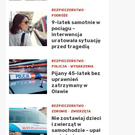
BEZPIECZEŃSTWO
PODRÓŻE
9-latek samotnie w
pociągu –
interwencja
uratowała sytuację
przed tragedią
BEZPIECZEŃSTWO
POLICJA
WYDARZENIA
Pijany 45-latek bez
uprawnień
zatrzymany w
Oławie
BEZPIECZEŃSTWO
ZDROWIE
ZWIERZĘTA
Nie zostawiaj dzieci
i zwierząt w
samochodzie – upał