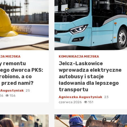
JA MIEJSKA
KOMUNIKACJA MIEJSKA
y remontu
Jelcz-Laskowice
iego dworca PKS:
wprowadza elektryczne
robiono, a co
autobusy i stacje
 przed nami?
ładowania dla lepszego
transportu
 Augustyniak
25
026
156
Agnieszka Augustyniak
23
czerwca 2026
151