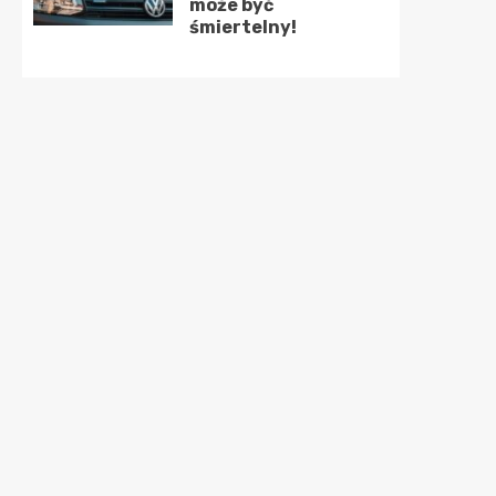
może być
śmiertelny!