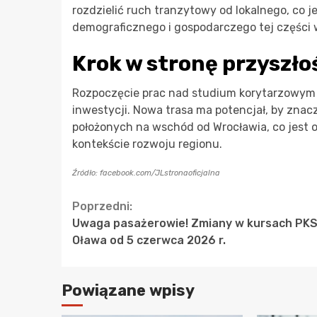
rozdzielić ruch tranzytowy od lokalnego, co
demograficznego i gospodarczego tej części
Krok w stronę przyszło
Rozpoczęcie prac nad studium korytarzowym to 
inwestycji. Nowa trasa ma potencjał, by zn
położonych na wschód od Wrocławia, co jest
kontekście rozwoju regionu.
Źródło: facebook.com/JLstronaoficjalna
Continue
Poprzedni:
Uwaga pasażerowie! Zmiany w kursach PK
Reading
Oława od 5 czerwca 2026 r.
Powiązane wpisy