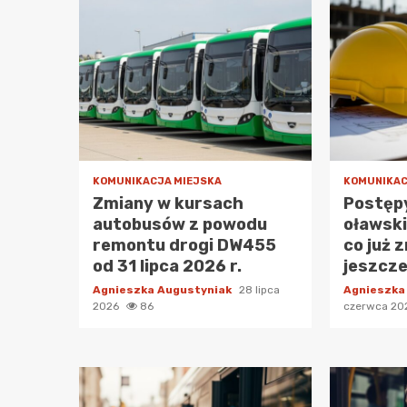
KOMUNIKACJA MIEJSKA
KOMUNIKAC
Zmiany w kursach
Postęp
autobusów z powodu
oławsk
remontu drogi DW455
co już z
od 31 lipca 2026 r.
jeszcze
Agnieszka Augustyniak
28 lipca
Agnieszka
2026
86
czerwca 2