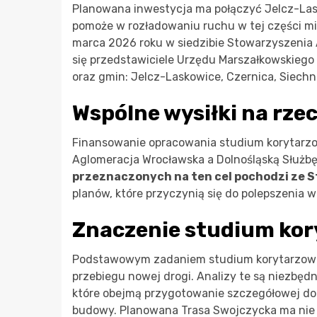
Planowana inwestycja ma połączyć Jelcz-Las
pomoże w rozładowaniu ruchu w tej części mia
marca 2026 roku w siedzibie Stowarzyszenia 
się przedstawiciele Urzędu Marszałkowskieg
oraz gmin: Jelcz-Laskowice, Czernica, Siechni
Wspólne wysiłki na rze
Finansowanie opracowania studium korytarz
Aglomeracja Wrocławska a Dolnośląską Służbę 
przeznaczonych na ten cel pochodzi ze 
planów, które przyczynią się do polepszenia
Znaczenie studium ko
Podstawowym zadaniem studium korytarzoweg
przebiegu nowej drogi. Analizy te są niezbęd
które obejmą przygotowanie szczegółowej doku
budowy. Planowana Trasa Swojczycka ma nie t