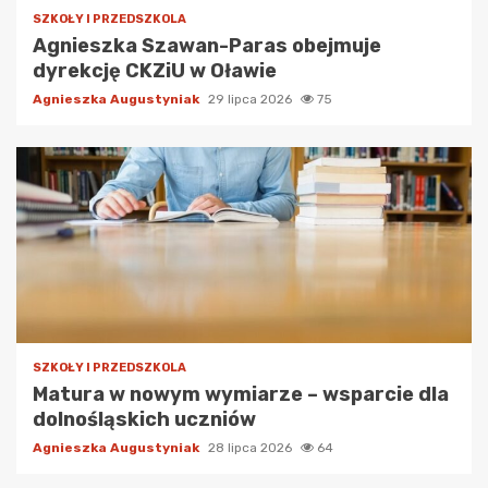
SZKOŁY I PRZEDSZKOLA
Agnieszka Szawan-Paras obejmuje
dyrekcję CKZiU w Oławie
Agnieszka Augustyniak
29 lipca 2026
75
SZKOŁY I PRZEDSZKOLA
Matura w nowym wymiarze – wsparcie dla
dolnośląskich uczniów
Agnieszka Augustyniak
28 lipca 2026
64