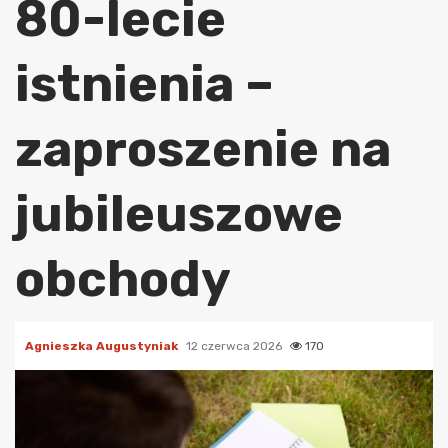
80-lecie
istnienia –
zaproszenie na
jubileuszowe
obchody
Agnieszka Augustyniak
12 czerwca 2026
170