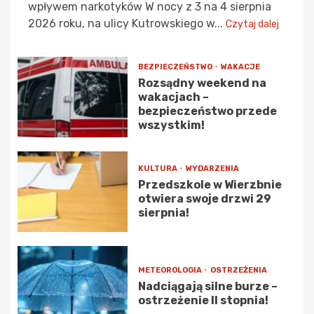
wpływem narkotyków W nocy z 3 na 4 sierpnia
2026 roku, na ulicy Kutrowskiego w...
Czytaj dalej
BEZPIECZEŃSTWO
WAKACJE
Rozsądny weekend na
wakacjach –
bezpieczeństwo przede
wszystkim!
KULTURA
WYDARZENIA
Przedszkole w Wierzbnie
otwiera swoje drzwi 29
sierpnia!
METEOROLOGIA
OSTRZEŻENIA
Nadciągają silne burze –
ostrzeżenie II stopnia!