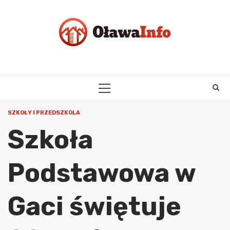
Skip
to
content
PRIMARY
MENU
SZKOŁY I PRZEDSZKOLA
Szkoła
Podstawowa w
Gaci świętuje