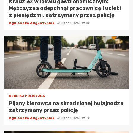
Kradzież w lokalu gastronomicznym:
Mężczyzna odepchnął pracownicę i uciekł
z pieniędzmi, zatrzymany przez policję
Agnieszka Augustyniak
31 lipca 2026
82
KRONIKA POLICYJNA
Pijany kierowca na skradzionej hulajnodze
zatrzymany przez policję
Agnieszka Augustyniak
31 lipca 2026
92