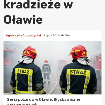
kradzieże w
Oławie
Agnieszka Augustyniak
7 lipca 2026
106
Seria pożarów w Oławie: Błyskawiczne