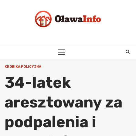
Skip
to
content
PRIMARY
MENU
KRONIKA POLICYJNA
34-latek
aresztowany za
podpalenia i