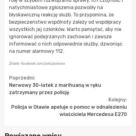
rolę w szybkim rozwiązaniu sprawy. Ich czujność i
natychmiastowe zgłoszenia pozwoliły na
błyskawiczną reakcję służb. To przypomina, że
bezpieczeństwo wspólnoty zależy od współpracy
wszystkich jej członków. Warto pamiętać, aby nie
ignorować podejrzanych zachowań i zawsze
informować o nich odpowiednie służby, dzwoniąc
na numer alarmowy 112.
Źródło: facebook.com/policjaolawa
Continue
Poprzedni:
Nerwowy 30-latek z marihuaną w ręku
Reading
zatrzymany przez policję
Kolejny:
Policja w Oławie apeluje o pomoc w odnalezieniu
właściciela Mercedesa E270
Powiązane wpisy