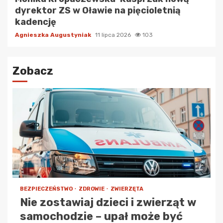
dyrektor ZS w Oławie na pięcioletnią
kadencję
Agnieszka Augustyniak
11 lipca 2026
103
Zobacz
BEZPIECZEŃSTWO
ZDROWIE
ZWIERZĘTA
Nie zostawiaj dzieci i zwierząt w
samochodzie – upał może być