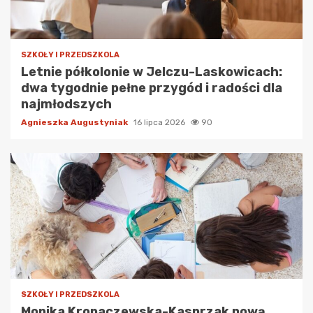
SZKOŁY I PRZEDSZKOLA
Letnie półkolonie w Jelczu-Laskowicach:
dwa tygodnie pełne przygód i radości dla
najmłodszych
Agnieszka Augustyniak
16 lipca 2026
90
SZKOŁY I PRZEDSZKOLA
Monika Kropaczewska-Kasprzak nową