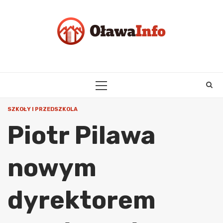
Skip
to
content
PRIMARY
MENU
SZKOŁY I PRZEDSZKOLA
Piotr Pilawa
nowym
dyrektorem