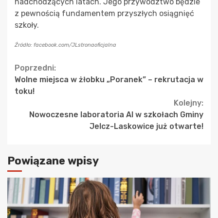
nadchodzących latach. Jego przywództwo będzie
z pewnością fundamentem przyszłych osiągnięć
szkoły.
Źródło: facebook.com/JLstronaoficjalna
Continue
Poprzedni:
Wolne miejsca w żłobku „Poranek” – rekrutacja w
Reading
toku!
Kolejny:
Nowoczesne laboratoria AI w szkołach Gminy
Jelcz-Laskowice już otwarte!
Powiązane wpisy