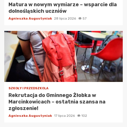
Matura w nowym wymiarze – wsparcie dla
dolnośląskich uczniów
Agnieszka Augustyniak
28 lipca 2026
57
SZKOŁY I PRZEDSZKOLA
Rekrutacja do Gminnego Żłobka w
Marcinkowicach – ostatnia szansa na
zgłoszenie!
Agnieszka Augustyniak
17 lipca 2026
102