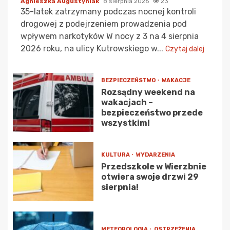
Agnieszka Augustyniak
8 sierpnia 2026
23
35-latek zatrzymany podczas nocnej kontroli
drogowej z podejrzeniem prowadzenia pod
wpływem narkotyków W nocy z 3 na 4 sierpnia
2026 roku, na ulicy Kutrowskiego w...
Czytaj dalej
BEZPIECZEŃSTWO
WAKACJE
Rozsądny weekend na
wakacjach –
bezpieczeństwo przede
wszystkim!
KULTURA
WYDARZENIA
Przedszkole w Wierzbnie
otwiera swoje drzwi 29
sierpnia!
METEOROLOGIA
OSTRZEŻENIA