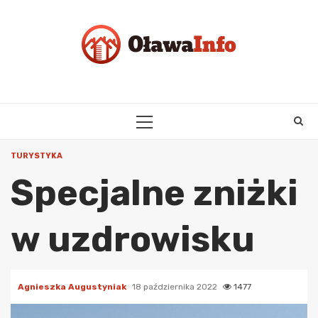
Skip
to
content
PRIMARY
MENU
TURYSTYKA
Specjalne zniżki
w uzdrowisku
Agnieszka Augustyniak
18 października 2022
1477