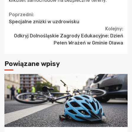
kilkuset samochodów na bezpieczne tereny.
Continue
Poprzedni:
Specjalne zniżki w uzdrowisku
Reading
Kolejny:
Odkryj Dolnośląskie Zagrody Edukacyjne: Dzień
Pełen Wrażeń w Gminie Oława
Powiązane wpisy