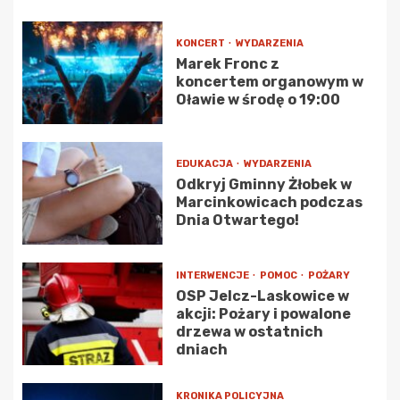
KONCERT
WYDARZENIA
Marek Fronc z
koncertem organowym w
Oławie w środę o 19:00
EDUKACJA
WYDARZENIA
Odkryj Gminny Żłobek w
Marcinkowicach podczas
Dnia Otwartego!
INTERWENCJE
POMOC
POŻARY
OSP Jelcz-Laskowice w
akcji: Pożary i powalone
drzewa w ostatnich
dniach
KRONIKA POLICYJNA