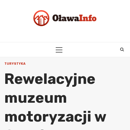
Skip
to
content
PRIMARY
MENU
TURYSTYKA
Rewelacyjne
muzeum
motoryzacji w