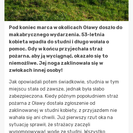
Pod koniec marca w okolicach Oławy doszło do
makabrycznego wydarzenia. 53-letnia
kobieta wpadła do studni i długo wołała o
pomoc. Gdy w końcu przyjechała straż
pożarna, aby ją wyciągnąć, okazało się to
niemożliwe. Jej noga zaklinowała się w
zwłokach innej osoby!
Jak opowiadali potem świadkowie, studnia w tym
miejscu stała od zawsze, jednak była słabo
zabezpieczona. Kiedy późnym popołudniem straż
pożarna z Oławy dostała zgłoszenie od
zaklinowanej w studni kobiety, z przyjazdem nie
wahała się ani chwili. Już pierwszy rzut oka na
sytuację sprawił, że strażacy zaczęli
wypompowywać wodę ze studni. Wszystko