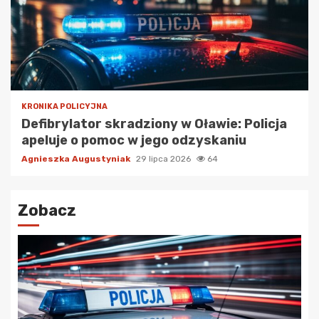
KRONIKA POLICYJNA
Defibrylator skradziony w Oławie: Policja
apeluje o pomoc w jego odzyskaniu
Agnieszka Augustyniak
29 lipca 2026
64
Zobacz