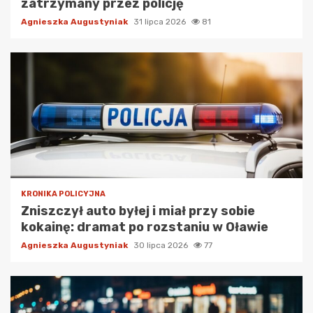
zatrzymany przez policję
Agnieszka Augustyniak
31 lipca 2026
81
KRONIKA POLICYJNA
Zniszczył auto byłej i miał przy sobie
kokainę: dramat po rozstaniu w Oławie
Agnieszka Augustyniak
30 lipca 2026
77