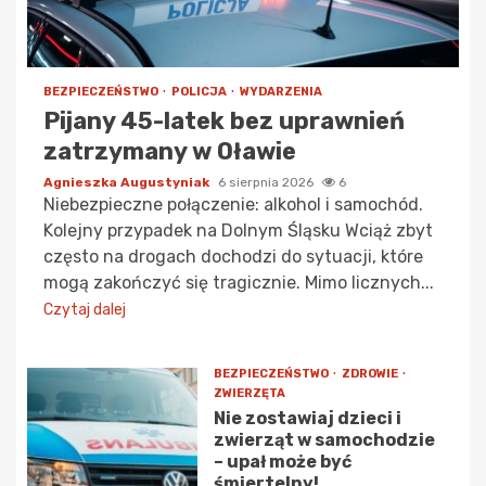
BEZPIECZEŃSTWO
POLICJA
WYDARZENIA
Pijany 45-latek bez uprawnień
zatrzymany w Oławie
Agnieszka Augustyniak
6 sierpnia 2026
6
Niebezpieczne połączenie: alkohol i samochód.
Kolejny przypadek na Dolnym Śląsku Wciąż zbyt
często na drogach dochodzi do sytuacji, które
mogą zakończyć się tragicznie. Mimo licznych...
Czytaj dalej
BEZPIECZEŃSTWO
ZDROWIE
ZWIERZĘTA
Nie zostawiaj dzieci i
zwierząt w samochodzie
– upał może być
śmiertelny!