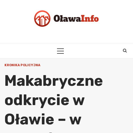
Skip
to
content
PRIMARY
MENU
KRONIKA POLICYJNA
Makabryczne
odkrycie w
Oławie – w