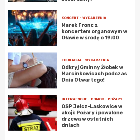
KONCERT
WYDARZENIA
Marek Fronc z
koncertem organowym w
Oławie w środę o 19:00
EDUKACJA
WYDARZENIA
Odkryj Gminny Żłobek w
Marcinkowicach podczas
Dnia Otwartego!
INTERWENCJE
POMOC
POŻARY
OSP Jelcz-Laskowice w
akcji: Pożary i powalone
drzewa w ostatnich
dniach