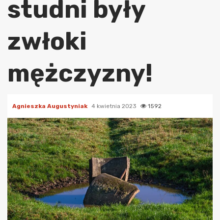
studni były
zwłoki
mężczyzny!
Agnieszka Augustyniak
4 kwietnia 2023
1592