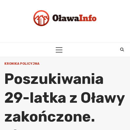
Skip
to
content
PRIMARY
MENU
KRONIKA POLICYJNA
Poszukiwania
29-latka z Oławy
zakończone.