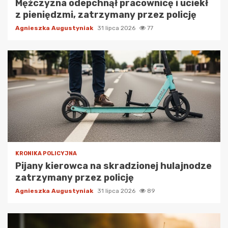
Mężczyzna odepchnął pracownicę i uciekł
z pieniędzmi, zatrzymany przez policję
Agnieszka Augustyniak
31 lipca 2026
77
KRONIKA POLICYJNA
Pijany kierowca na skradzionej hulajnodze
zatrzymany przez policję
Agnieszka Augustyniak
31 lipca 2026
89