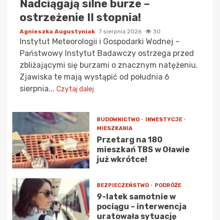
Nadciągają silne burze –
ostrzeżenie II stopnia!
Agnieszka Augustyniak
7 sierpnia 2026
30
Instytut Meteorologii i Gospodarki Wodnej –
Państwowy Instytut Badawczy ostrzega przed
zbliżającymi się burzami o znacznym natężeniu.
Zjawiska te mają wystąpić od południa 6
sierpnia...
Czytaj dalej
BUDOWNICTWO
INWESTYCJE
MIESZKANIA
Przetarg na 180
mieszkań TBS w Oławie
już wkrótce!
BEZPIECZEŃSTWO
PODRÓŻE
9-latek samotnie w
pociągu – interwencja
uratowała sytuację