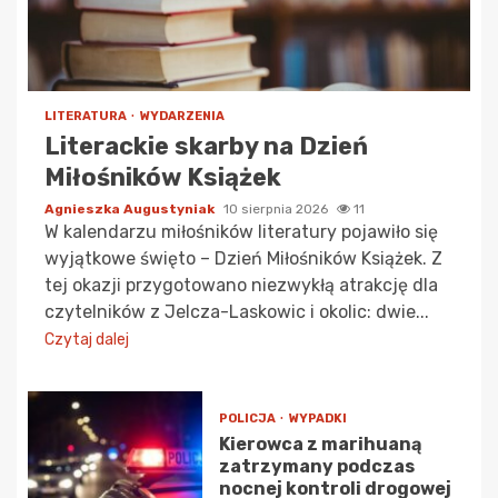
LITERATURA
WYDARZENIA
Literackie skarby na Dzień
Miłośników Książek
Agnieszka Augustyniak
10 sierpnia 2026
11
W kalendarzu miłośników literatury pojawiło się
wyjątkowe święto – Dzień Miłośników Książek. Z
tej okazji przygotowano niezwykłą atrakcję dla
czytelników z Jelcza-Laskowic i okolic: dwie...
Czytaj dalej
POLICJA
WYPADKI
Kierowca z marihuaną
zatrzymany podczas
nocnej kontroli drogowej