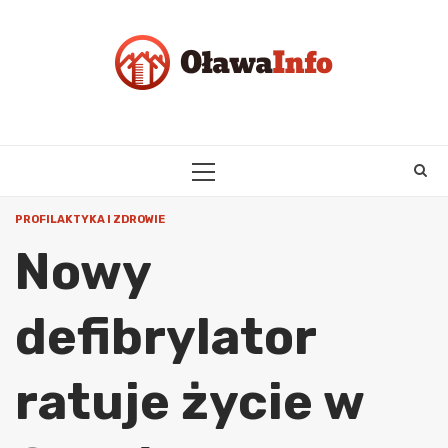
Skip
to
content
PRIMARY
MENU
PROFILAKTYKA I ZDROWIE
Nowy
defibrylator
ratuje życie w