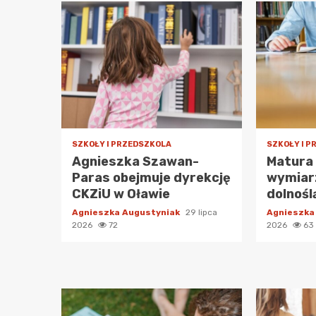
SZKOŁY I PRZEDSZKOLA
SZKOŁY I 
Agnieszka Szawan-
Matura
Paras obejmuje dyrekcję
wymiarz
CKZiU w Oławie
dolnośl
Agnieszka Augustyniak
29 lipca
Agnieszka
2026
72
2026
63