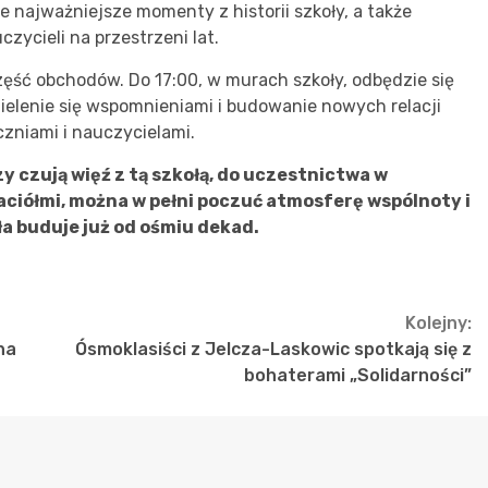
 najważniejsze momenty z historii szkoły, a także
czycieli na przestrzeni lat.
część obchodów. Do 17:00, w murach szkoły, odbędzie się
ielenie się wspomnieniami i budowanie nowych relacji
niami i nauczycielami.
y czują więź z tą szkołą, do uczestnictwa w
jaciółmi, można w pełni poczuć atmosferę wspólnoty i
a buduje już od ośmiu dekad.
Kolejny:
na
Ósmoklasiści z Jelcza-Laskowic spotkają się z
bohaterami „Solidarności”