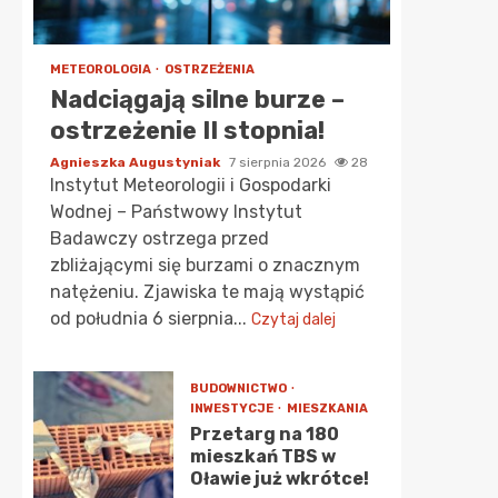
METEOROLOGIA
OSTRZEŻENIA
Nadciągają silne burze –
ostrzeżenie II stopnia!
Agnieszka Augustyniak
7 sierpnia 2026
28
Instytut Meteorologii i Gospodarki
Wodnej – Państwowy Instytut
Badawczy ostrzega przed
zbliżającymi się burzami o znacznym
natężeniu. Zjawiska te mają wystąpić
od południa 6 sierpnia...
Czytaj dalej
BUDOWNICTWO
INWESTYCJE
MIESZKANIA
Przetarg na 180
mieszkań TBS w
Oławie już wkrótce!