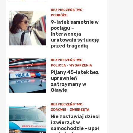
BEZPIECZEŃSTWO
PODRÓŻE
9-latek samotnie w
pociągu –
interwencja
uratowała sytuację
przed tragedią
BEZPIECZEŃSTWO
POLICJA
WYDARZENIA
Pijany 45-latek bez
uprawnień
zatrzymany w
Oławie
BEZPIECZEŃSTWO
ZDROWIE
ZWIERZĘTA
Nie zostawiaj dzieci
i zwierząt w
samochodzie – upał