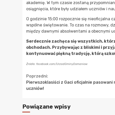
akademię. W tym czasie zostaną przypomniane
osiągnięcia, które były udziałem uczniów i nau
O godzinie 15:00 rozpocznie się nieoficjalna 
wspólne świętowanie. To czas na rozmowy, dz
między dawnymi absolwentami a obecnymi ucz
Serdecznie zachęca się wszystkich, którz
obchodach. Przybywając z bliskimi i przy
kontynuować piękną tradycję, którą szkoł
Źródło: facebook.com/UrzadGminyDomaniow
Continue
Poprzedni:
Pierwszoklasiści z Gaci oficjalnie pasowani 
Reading
uczniów!
Powiązane wpisy