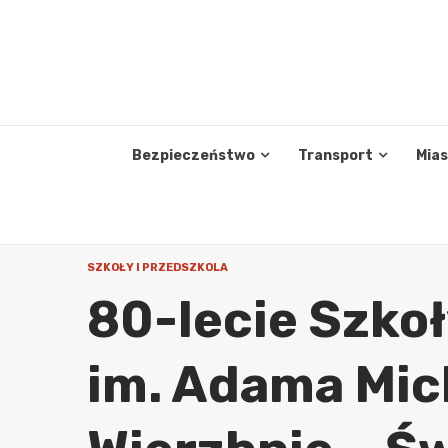
Skip
to
content
Bezpieczeństwo
Transport
Mia
SZKOŁY I PRZEDSZKOLA
80-lecie Szko
im. Adama Mic