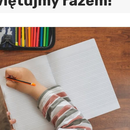
więtujmy razem!