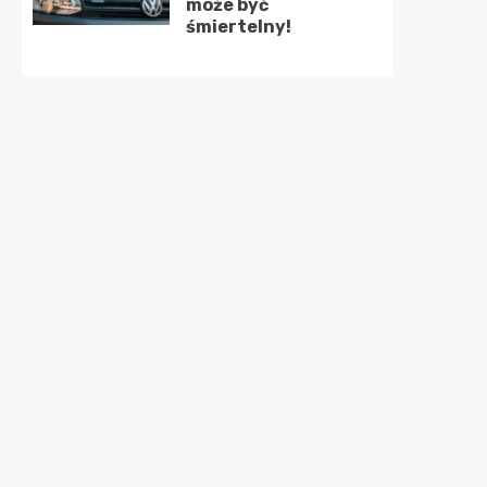
może być
śmiertelny!