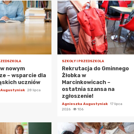
PRZEDSZKOLA
SZKOŁY I PRZEDSZKOLA
 w nowym
Rekrutacja do Gminnego
e – wsparcie dla
Żłobka w
ąskich uczniów
Marcinkowicach –
ostatnia szansa na
 Augustyniak
28 lipca
zgłoszenie!
Agnieszka Augustyniak
17 lipca
2026
106