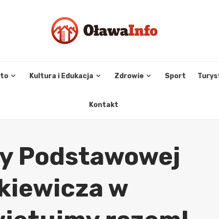
sto
Kultura i Edukacja
Zdrowie
Sport
Turys
Kontakt
ły Podstawowej
kiewicza w