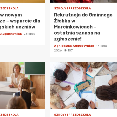
PRZEDSZKOLA
SZKOŁY I PRZEDSZKOLA
 w nowym
Rekrutacja do Gminnego
e – wsparcie dla
Żłobka w
ąskich uczniów
Marcinkowicach –
ostatnia szansa na
 Augustyniak
28 lipca
zgłoszenie!
Agnieszka Augustyniak
17 lipca
2026
107
PRZEDSZKOLA
SZKOŁY I PRZEDSZKOLA