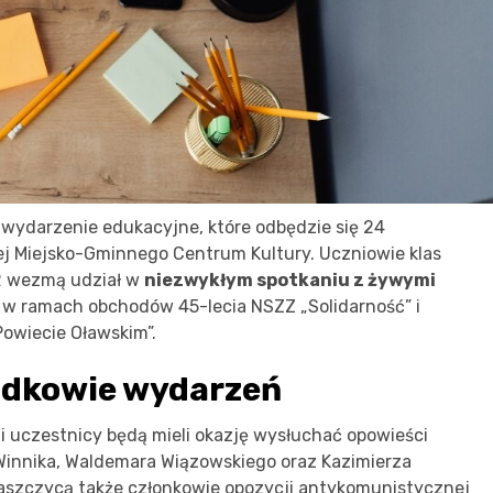
ydarzenie edukacyjne, które odbędzie się 24
nej Miejsko-Gminnego Centrum Kultury. Uczniowie klas
2 wezmą udział w
niezwykłym spotkaniu z żywymi
ę w ramach obchodów 45-lecia NSZZ „Solidarność” i
owiecie Oławskim”.
iadkowie wydarzeń
 uczestnicy będą mieli okazję wysłuchać opowieści
Winnika, Waldemara Wiązowskiego oraz Kazimierza
aszczycą także członkowie opozycji antykomunistycznej