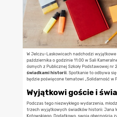
W Jelczu-Laskowicach nadchodzi wyjątkowe w
października o godzinie 11:00 w Sali Kameral
ósmych z Publicznej Szkoły Podstawowej nr 
świadkami historii
. Spotkanie to odbywa si
będzie poświęcone tematowi „Solidarność w P
Wyjątkowi goście i św
Podczas tego niezwykłego wydarzenia, młodzi
trzech wyjątkowych świadków historii: Jana 
Kotowskiego. Dodatkowo, swoją obecnością z