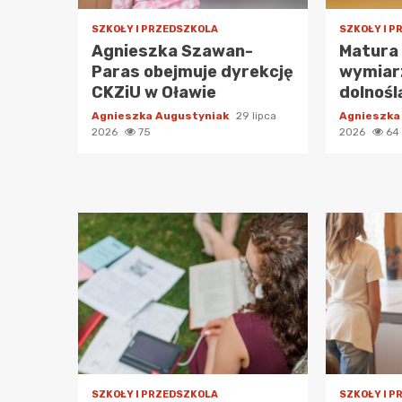
SZKOŁY I PRZEDSZKOLA
SZKOŁY I 
Agnieszka Szawan-
Matura
Paras obejmuje dyrekcję
wymiarz
CKZiU w Oławie
dolnośl
Agnieszka Augustyniak
29 lipca
Agnieszka
2026
75
2026
64
SZKOŁY I PRZEDSZKOLA
SZKOŁY I 