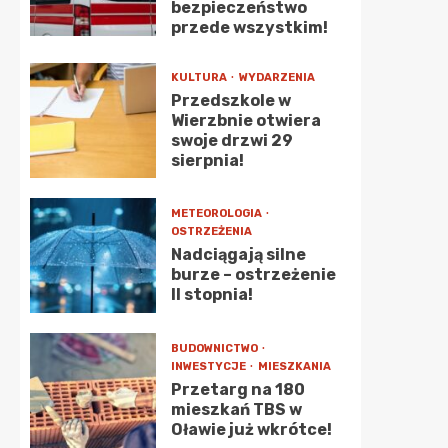
bezpieczeństwo
przede wszystkim!
KULTURA
WYDARZENIA
Przedszkole w
Wierzbnie otwiera
swoje drzwi 29
sierpnia!
METEOROLOGIA
OSTRZEŻENIA
Nadciągają silne
burze – ostrzeżenie
II stopnia!
BUDOWNICTWO
INWESTYCJE
MIESZKANIA
Przetarg na 180
mieszkań TBS w
Oławie już wkrótce!