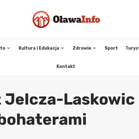
sto
Kultura i Edukacja
Zdrowie
Sport
Turys
Kontakt
z Jelcza-Laskowic
 bohaterami