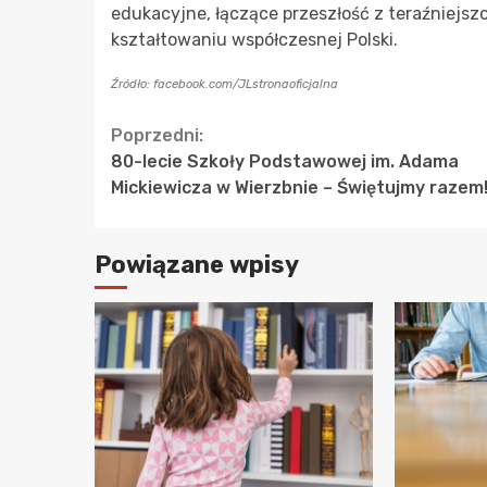
edukacyjne, łączące przeszłość z teraźniejszo
kształtowaniu współczesnej Polski.
Źródło: facebook.com/JLstronaoficjalna
Continue
Poprzedni:
80-lecie Szkoły Podstawowej im. Adama
Reading
Mickiewicza w Wierzbnie – Świętujmy razem
Powiązane wpisy