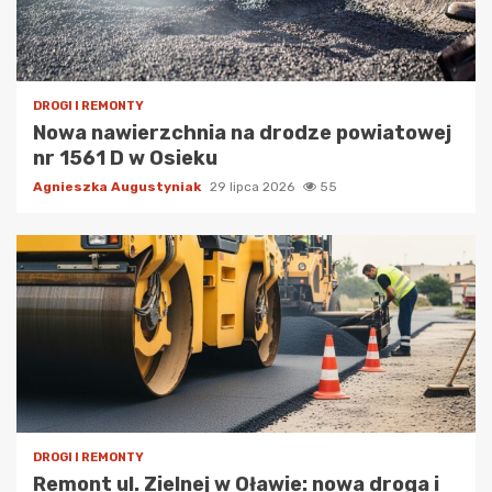
DROGI I REMONTY
Nowa nawierzchnia na drodze powiatowej
nr 1561 D w Osieku
Agnieszka Augustyniak
29 lipca 2026
55
DROGI I REMONTY
Remont ul. Zielnej w Oławie: nowa droga i