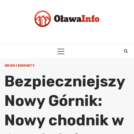
Skip
to
content
PRIMARY
MENU
DROGI I REMONTY
Bezpieczniejszy
Nowy Górnik:
Nowy chodnik w