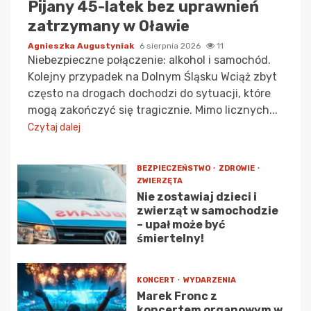
Pijany 45-latek bez uprawnień
zatrzymany w Oławie
Agnieszka Augustyniak
6 sierpnia 2026
11
Niebezpieczne połączenie: alkohol i samochód.
Kolejny przypadek na Dolnym Śląsku Wciąż zbyt
często na drogach dochodzi do sytuacji, które
mogą zakończyć się tragicznie. Mimo licznych...
Czytaj dalej
BEZPIECZEŃSTWO
ZDROWIE
ZWIERZĘTA
Nie zostawiaj dzieci i
zwierząt w samochodzie
– upał może być
śmiertelny!
KONCERT
WYDARZENIA
Marek Fronc z
koncertem organowym w