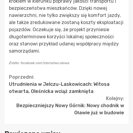
krokiem w kierunku poprawy jakości transportu i
bezpieczeństwa mieszkańców. Dzięki nowej
nawierzchni, nie tylko zwiększy się komfort jazdy,
ale także zredukowane zostaną koszty eksploatacji
pojazdów. Oczekuje się, że projekt przyniesie
długoterminowe korzyści lokalnej społeczności
oraz stanowi przykład udanej współpracy między
samorządami.
Źródło: facebook.com/starostwo.olawa
Continue
Poprzedni:
Utrudnienia w Jelczu-Laskowicach: Witosa
Reading
otwarta, Oleśnicka wciąż zamknięta
Kolejny:
Bezpieczniejszy Nowy Górnik: Nowy chodnik w
Oławie już w budowie