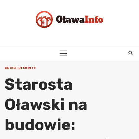
Skip
to
content
PRIMARY
MENU
DROGI I REMONTY
Starosta
Oławski na
budowie: