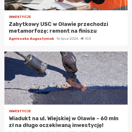
INWESTYCJE
Zabytkowy USC w Oławie przechodzi
metamorfozę: remont na finiszu
Agnieszka Augustyniak
16 lipca 2026
103
INWESTYCJE
Wiadukt na ul. Wiejskiej w Oławie – 60 mln
zł na długo oczekiwaną inwestycję!