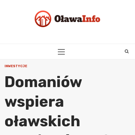
Skip
to
content
PRIMARY
MENU
INWESTYCJE
Domaniów
wspiera
oławskich