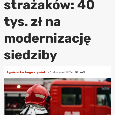
strażaków: 40
tys. zł na
modernizację
siedziby
Agnieszka Augustyniak
26 stycznia 2026
340