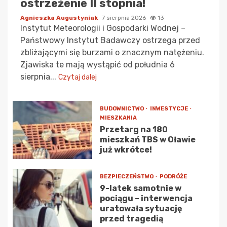
ostrzeżenie II stopnia!
Agnieszka Augustyniak
7 sierpnia 2026
13
Instytut Meteorologii i Gospodarki Wodnej –
Państwowy Instytut Badawczy ostrzega przed
zbliżającymi się burzami o znacznym natężeniu.
Zjawiska te mają wystąpić od południa 6
sierpnia...
Czytaj dalej
BUDOWNICTWO
INWESTYCJE
MIESZKANIA
Przetarg na 180
mieszkań TBS w Oławie
już wkrótce!
BEZPIECZEŃSTWO
PODRÓŻE
9-latek samotnie w
pociągu – interwencja
uratowała sytuację
przed tragedią