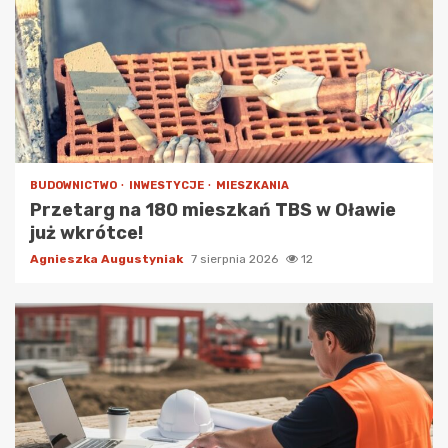
BUDOWNICTWO
INWESTYCJE
MIESZKANIA
Przetarg na 180 mieszkań TBS w Oławie
już wkrótce!
Agnieszka Augustyniak
7 sierpnia 2026
12