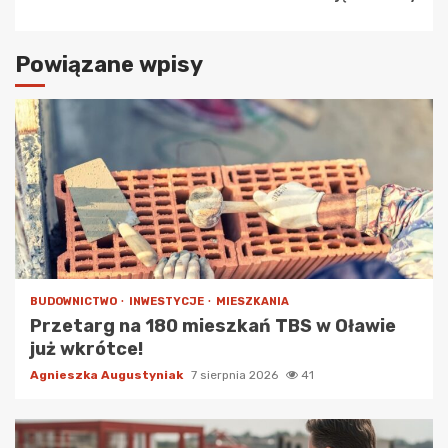
Powiązane wpisy
BUDOWNICTWO
INWESTYCJE
MIESZKANIA
Przetarg na 180 mieszkań TBS w Oławie
już wkrótce!
Agnieszka Augustyniak
7 sierpnia 2026
41