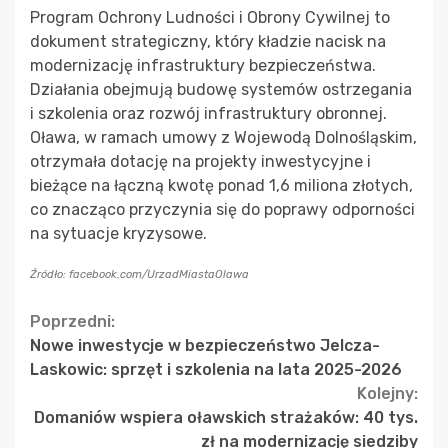
Program Ochrony Ludności i Obrony Cywilnej to
dokument strategiczny, który kładzie nacisk na
modernizację infrastruktury bezpieczeństwa.
Działania obejmują budowę systemów ostrzegania
i szkolenia oraz rozwój infrastruktury obronnej.
Oława, w ramach umowy z Wojewodą Dolnośląskim,
otrzymała dotację na projekty inwestycyjne i
bieżące na łączną kwotę ponad 1,6 miliona złotych,
co znacząco przyczynia się do poprawy odporności
na sytuacje kryzysowe.
Źródło: facebook.com/UrzadMiastaOlawa
Continue
Poprzedni:
Nowe inwestycje w bezpieczeństwo Jelcza-
Reading
Laskowic: sprzęt i szkolenia na lata 2025-2026
Kolejny:
Domaniów wspiera oławskich strażaków: 40 tys.
zł na modernizację siedziby