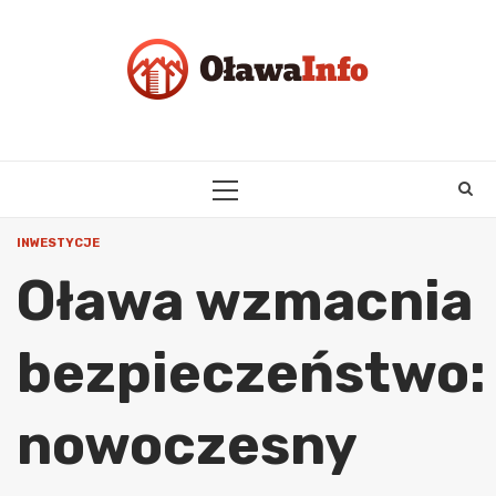
Skip
to
content
PRIMARY
MENU
INWESTYCJE
Oława wzmacnia
bezpieczeństwo:
nowoczesny