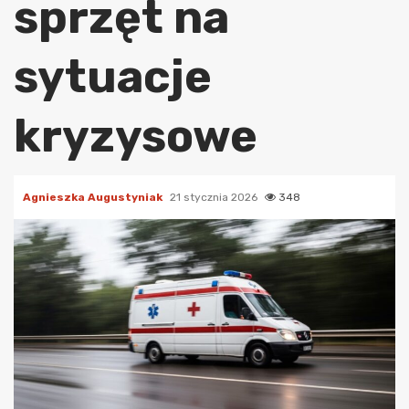
sprzęt na
sytuacje
kryzysowe
Agnieszka Augustyniak
21 stycznia 2026
348