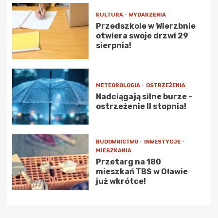
KULTURA
WYDARZENIA
Przedszkole w Wierzbnie
otwiera swoje drzwi 29
sierpnia!
METEOROLOGIA
OSTRZEŻENIA
Nadciągają silne burze –
ostrzeżenie II stopnia!
BUDOWNICTWO
INWESTYCJE
MIESZKANIA
Przetarg na 180
mieszkań TBS w Oławie
już wkrótce!