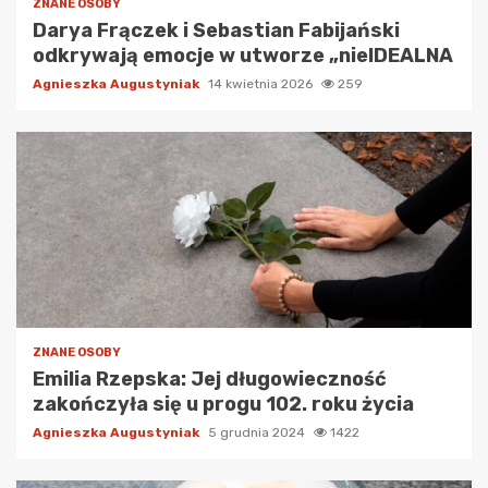
ZNANE OSOBY
Darya Frączek i Sebastian Fabijański
odkrywają emocje w utworze „nieIDEALNA
Agnieszka Augustyniak
14 kwietnia 2026
259
ZNANE OSOBY
Emilia Rzepska: Jej długowieczność
zakończyła się u progu 102. roku życia
Agnieszka Augustyniak
5 grudnia 2024
1422