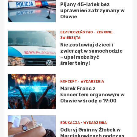
Pijany 45-latek bez
uprawnień zatrzymany w
Oławie
BEZPIECZEŃSTWO
ZDROWIE
ZWIERZĘTA
Nie zostawiaj dzieci i
zwierząt w samochodzie
– upał może być
śmiertelny!
KONCERT
WYDARZENIA
Marek Fronc z
koncertem organowym w
Oławie w środę o 19:00
EDUKACJA
WYDARZENIA
Odkryj Gminny Żłobek w
Marcinkowicach podczas