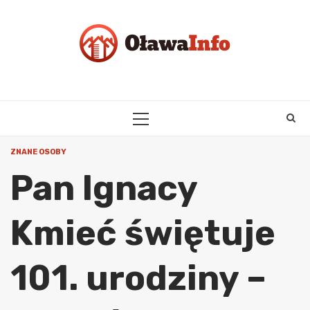
Skip
to
content
PRIMARY
MENU
ZNANE OSOBY
Pan Ignacy
Kmieć świętuje
101. urodziny –