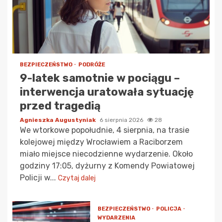
BEZPIECZEŃSTWO
PODRÓŻE
9-latek samotnie w pociągu –
interwencja uratowała sytuację
przed tragedią
Agnieszka Augustyniak
6 sierpnia 2026
28
We wtorkowe popołudnie, 4 sierpnia, na trasie
kolejowej między Wrocławiem a Raciborzem
miało miejsce niecodzienne wydarzenie. Około
godziny 17:05, dyżurny z Komendy Powiatowej
Policji w...
Czytaj dalej
BEZPIECZEŃSTWO
POLICJA
WYDARZENIA