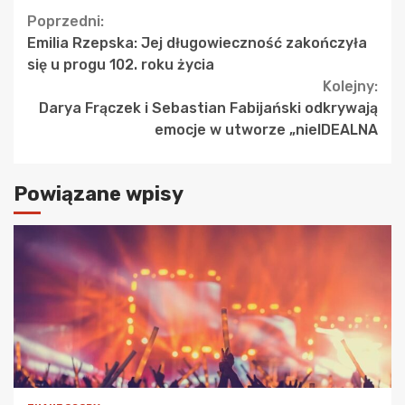
Continue
Poprzedni:
Emilia Rzepska: Jej długowieczność zakończyła
Reading
się u progu 102. roku życia
Kolejny:
Darya Frączek i Sebastian Fabijański odkrywają
emocje w utworze „nieIDEALNA
Powiązane wpisy