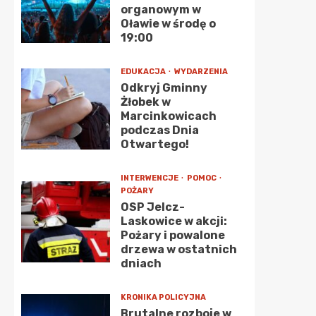
organowym w
Oławie w środę o
19:00
EDUKACJA
WYDARZENIA
Odkryj Gminny
Żłobek w
Marcinkowicach
podczas Dnia
Otwartego!
INTERWENCJE
POMOC
POŻARY
OSP Jelcz-
Laskowice w akcji:
Pożary i powalone
drzewa w ostatnich
dniach
KRONIKA POLICYJNA
Brutalne rozboje w