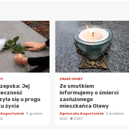
BY
ZNANE OSOBY
Rzepska: Jej
Ze smutkiem
ieczność
informujemy o śmierci
yła się u progu
zasłużonego
ku życia
mieszkańca Oławy
 Augustyniak
5 grudnia
Agnieszka Augustyniak
2 września
22
2021
2307