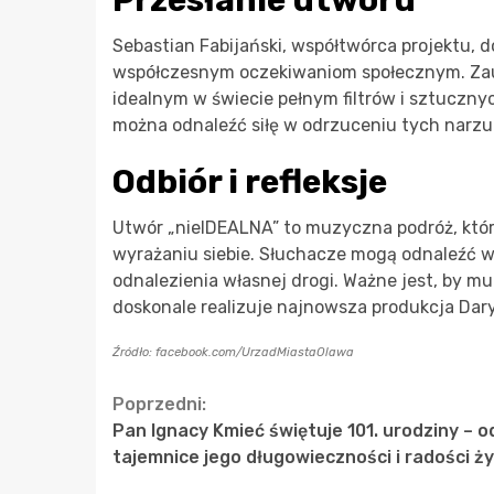
Sebastian Fabijański, współtwórca projektu, 
współczesnym oczekiwaniom społecznym. Zauwa
idealnym w świecie pełnym filtrów i sztucznyc
można odnaleźć siłę w odrzuceniu tych narz
Odbiór i refleksje
Utwór „nieIDEALNA” to muzyczna podróż, któr
wyrażaniu siebie. Słuchacze mogą odnaleźć w 
odnalezienia własnej drogi. Ważne jest, by muzy
doskonale realizuje najnowsza produkcja Daryi
Źródło: facebook.com/UrzadMiastaOlawa
Continue
Poprzedni:
Pan Ignacy Kmieć świętuje 101. urodziny – o
Reading
tajemnice jego długowieczności i radości ży