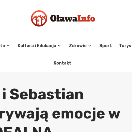
sto
Kultura i Edukacja
Zdrowie
Sport
Turys
Kontakt
 i Sebastian
krywają emocje w