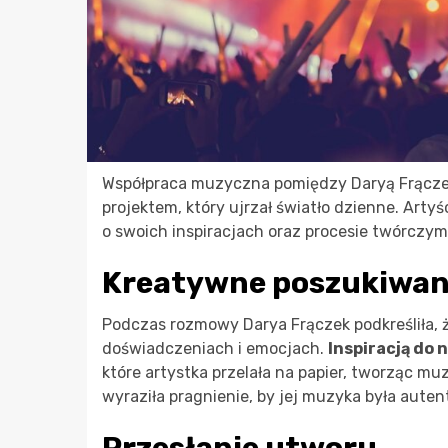
Współpraca muzyczna pomiędzy Daryą Frącz
projektem, który ujrzał światło dzienne. Arty
o swoich inspiracjach oraz procesie twórczy
Kreatywne poszukiwan
Podczas rozmowy Darya Frączek podkreśliła, ż
doświadczeniach i emocjach.
Inspiracją do
które artystka przelała na papier, tworząc mu
wyraziła pragnienie, by jej muzyka była auten
Przesłanie utworu