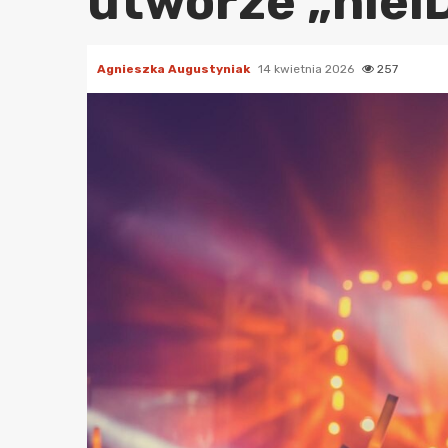
utworze „nie
Agnieszka Augustyniak
14 kwietnia 2026
257