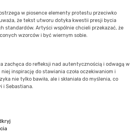
dostrzega w piosence elementy protestu przeciwko
ża, że tekst utworu dotyka kwestii presji bycia
h standardów. Artyści wspólnie chcieli przekazać, że
uconych wzorców i być wiernym sobie.
a zachęca do refleksji nad autentycznością i odwagą w
niej inspirację do stawiania czoła oczekiwaniom i
ka nie tylko bawiła, ale i skłaniała do myślenia, co
 i Sebastiana.
dkryj
cia