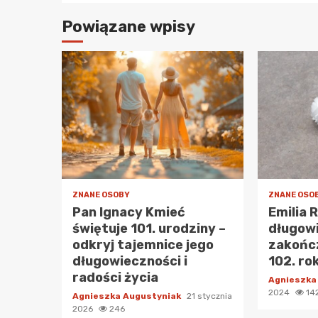
Powiązane wpisy
ZNANE OSOBY
ZNANE OSO
Pan Ignacy Kmieć
Emilia 
świętuje 101. urodziny –
długow
odkryj tajemnice jego
zakończ
długowieczności i
102. ro
radości życia
Agnieszka
2024
14
Agnieszka Augustyniak
21 stycznia
2026
246