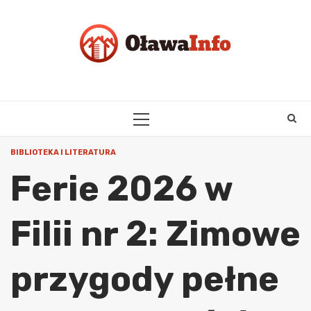
Skip
to
content
PRIMARY
MENU
BIBLIOTEKA I LITERATURA
Ferie 2026 w
Filii nr 2: Zimowe
przygody pełne