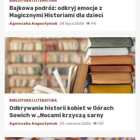
BIBLIOTEKA I LITERATURA
Bajkowa podróż: odkryj emocje z
Magicznymi Historiami dla dzieci
Agnieszka Augustyniak
24 lipca 2026
94
BIBLIOTEKA I LITERATURA
Odkrywanie historii kobiet w Górach
Sowich w „Nocami krzyczą sarny
Agnieszka Augustyniak
25 czerwca 2026
131