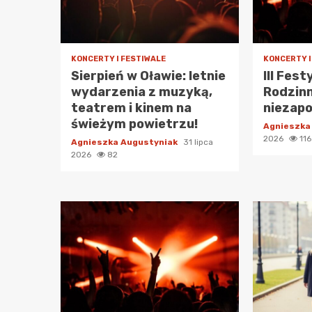
KONCERTY I FESTIWALE
KONCERTY I
Sierpień w Oławie: letnie
III Fes
wydarzenia z muzyką,
Rodzinn
teatrem i kinem na
niezap
świeżym powietrzu!
Agnieszka
2026
116
Agnieszka Augustyniak
31 lipca
2026
82