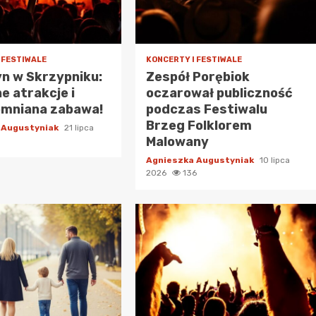
 FESTIWALE
KONCERTY I FESTIWALE
tyn w Skrzypniku:
Zespół Porębiok
e atrakcje i
oczarował publiczność
omniana zabawa!
podczas Festiwalu
Brzeg Folklorem
 Augustyniak
21 lipca
Malowany
Agnieszka Augustyniak
10 lipca
2026
136