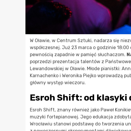
W Oławie, w Centrum Sztuki, nadarza się niez
współczesnej. Już 23 marca o godzinie 18:00 
pewnością zapadnie w pamięć słuchaczom.
N
poprzedzi prezentacja talentów z Państwowej 
Lewandowskiej w Oławie. Młode pianistki: Ann
Karnachenko i Weronika Piejko wprowadzą pu
główny występ wieczoru.
Esroh Shift: od klasyk
Esroh Shift, znany również jako Paweł Konikie
muzyki fortepianowej. Jego edukacja zdobyta
Wrocławiu stanowi podstawę do tworzenia uni
z nowoczesnymi eksperymentami dźwiękowy