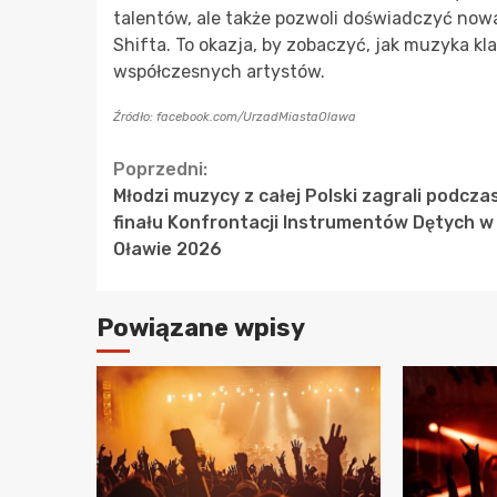
talentów, ale także pozwoli doświadczyć nowa
Shifta. To okazja, by zobaczyć, jak muzyka k
współczesnych artystów.
Źródło: facebook.com/UrzadMiastaOlawa
Continue
Poprzedni:
Młodzi muzycy z całej Polski zagrali podcza
Reading
finału Konfrontacji Instrumentów Dętych w
Oławie 2026
Powiązane wpisy