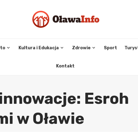
sto
Kultura i Edukacja
Zdrowie
Sport
Turys
Kontakt
innowacje: Esroh
mi w Oławie