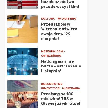
bezpieczeństwo
przede wszystkim!
KULTURA
WYDARZENIA
Przedszkole w
Wierzbnie otwiera
swoje drzwi 29
sierpnia!
METEOROLOGIA
OSTRZEŻENIA
Nadciągają silne
burze – ostrzeżenie
II stopnia!
BUDOWNICTWO
INWESTYCJE
MIESZKANIA
Przetarg na 180
mieszkań TBS w
Oławie już wkrótce!