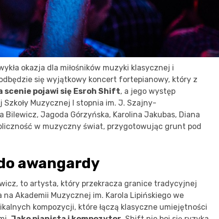
wykła okazja dla miłośników muzyki klasycznej i
odbędzie się wyjątkowy koncert fortepianowy, który z
a scenie pojawi się Esroh Shift
, a jego występ
Szkoły Muzycznej I stopnia im. J. Szajny-
a Bilewicz, Jagoda Górzyńska, Karolina Jakubas, Diana
bliczność w muzyczny świat, przygotowując grunt pod
i do awangardy
wicz, to artysta, który przekracza granice tradycyjnej
 na Akademii Muzycznej im. Karola Lipińskiego we
kalnych kompozycji, które łączą klasyczne umiejętności
mi.
Jako pianista i kompozytor
, Shift nie boi się ryzyka,