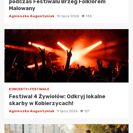
podczas Festiwalu Brzeg Folklorem
Malowany
Agnieszka Augustyniak
10 lipca 2026
136
KONCERTY I FESTIWALE
Festiwal 4 Żywiołów: Odkryj lokalne
skarby w Kobierzycach!
Agnieszka Augustyniak
9 lipca 2026
121