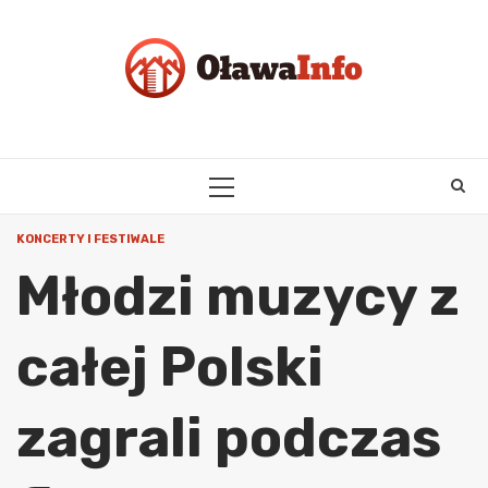
Skip
to
content
PRIMARY
MENU
KONCERTY I FESTIWALE
Młodzi muzycy z
całej Polski
zagrali podczas