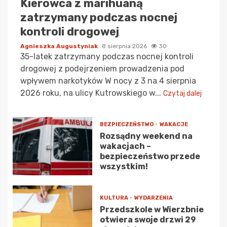
Kierowca z marihuaną
zatrzymany podczas nocnej
kontroli drogowej
Agnieszka Augustyniak
8 sierpnia 2026
30
35-latek zatrzymany podczas nocnej kontroli
drogowej z podejrzeniem prowadzenia pod
wpływem narkotyków W nocy z 3 na 4 sierpnia
2026 roku, na ulicy Kutrowskiego w...
Czytaj dalej
BEZPIECZEŃSTWO
WAKACJE
Rozsądny weekend na
wakacjach –
bezpieczeństwo przede
wszystkim!
KULTURA
WYDARZENIA
Przedszkole w Wierzbnie
otwiera swoje drzwi 29