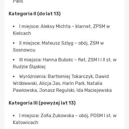
Paliś
Kategoria II (do lat 13)
I miejsce: Aleksy Michta – klarnet, ZPSM w
Kielcach
II miejsce: Mateusz Szlęg – obój, ZSM w
Sosnowcu
III miejsce: Hanna Bubolc – flet, ZSM I i II st. w
Rudzie Śląskiej
Wyróżnienia: Bartłomiej Tokarczyk, Dawid
Wróblewski, Alicja Jas, Harin Park, Natalia
Pawłowska, Jonasz Regulski, Ida Maciejewska
Kategoria III (powyżej lat 13)
I miejsce: Zofia Żukowska – obój, POSM I st. w
Katowicach