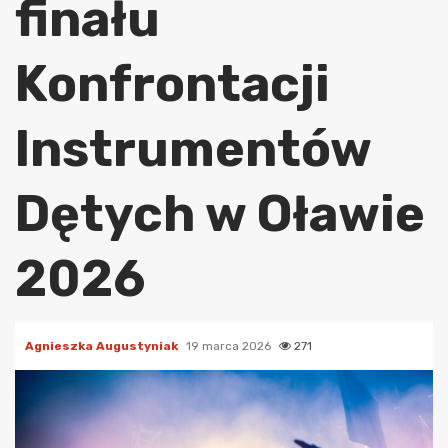
finału
Konfrontacji
Instrumentów
Dętych w Oławie
2026
Agnieszka Augustyniak
19 marca 2026
271