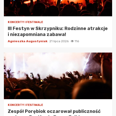
KONCERTY I FESTIWALE
III Festyn w Skrzypniku: Rodzinne atrakcje
i niezapomniana zabawa!
Agnieszka Augustyniak
21 lipca 2026
116
KONCERTY I FESTIWALE
Zespół Porębiok oczarował publiczność