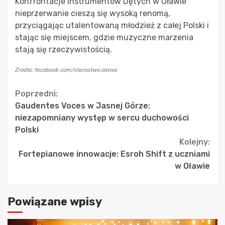
Konfrontacje Instrumentów Dętych w Oławie
nieprzerwanie cieszą się wysoką renomą,
przyciągając utalentowaną młodzież z całej Polski i
stając się miejscem, gdzie muzyczne marzenia
stają się rzeczywistością.
Źródło: facebook.com/starostwo.olawa
Continue
Poprzedni:
Gaudentes Voces w Jasnej Górze:
Reading
niezapomniany występ w sercu duchowości
Polski
Kolejny:
Fortepianowe innowacje: Esroh Shift z uczniami
w Oławie
Powiązane wpisy