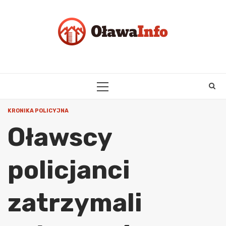
Skip
to
content
PRIMARY
MENU
KRONIKA POLICYJNA
Oławscy
policjanci
zatrzymali