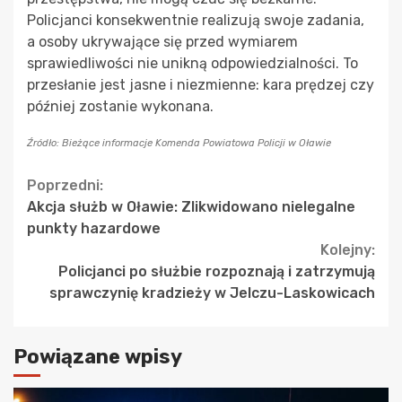
Policjanci konsekwentnie realizują swoje zadania,
a osoby ukrywające się przed wymiarem
sprawiedliwości nie unikną odpowiedzialności. To
przesłanie jest jasne i niezmienne: kara prędzej czy
później zostanie wykonana.
Źródło: Bieżące informacje Komenda Powiatowa Policji w Oławie
Continue
Poprzedni:
Akcja służb w Oławie: Zlikwidowano nielegalne
Reading
punkty hazardowe
Kolejny:
Policjanci po służbie rozpoznają i zatrzymują
sprawczynię kradzieży w Jelczu-Laskowicach
Powiązane wpisy