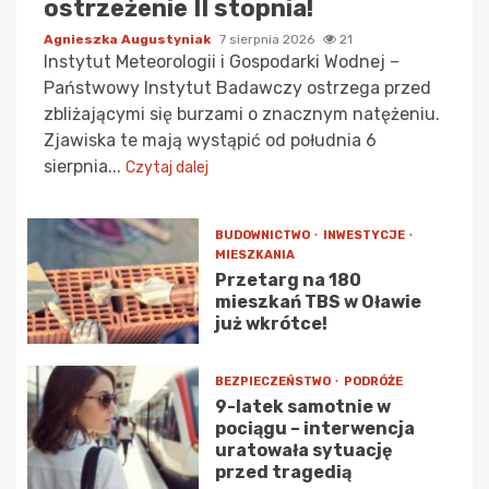
ostrzeżenie II stopnia!
Agnieszka Augustyniak
7 sierpnia 2026
21
Instytut Meteorologii i Gospodarki Wodnej –
Państwowy Instytut Badawczy ostrzega przed
zbliżającymi się burzami o znacznym natężeniu.
Zjawiska te mają wystąpić od południa 6
sierpnia...
Czytaj dalej
BUDOWNICTWO
INWESTYCJE
MIESZKANIA
Przetarg na 180
mieszkań TBS w Oławie
już wkrótce!
BEZPIECZEŃSTWO
PODRÓŻE
9-latek samotnie w
pociągu – interwencja
uratowała sytuację
przed tragedią