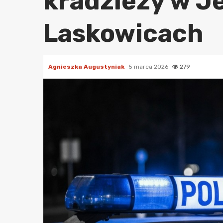
kradzieży w J
Laskowicach
Agnieszka Augustyniak
5 marca 2026
279