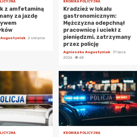
OLICYJNA
KRONIKA POLICYJNA
ek z amfetaminą
Kradzież w lokalu
many za jazdę
gastronomicznym:
ływem
Mężczyzna odepchnął
yków
pracownicę i uciekł z
pieniędzmi, zatrzymany
 Augustyniak
2 sierpnia
przez policję
Agnieszka Augustyniak
31 lipca
2026
68
OLICYJNA
KRONIKA POLICYJNA