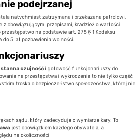
nie podejrzanej
została natychmiast zatrzymana i przekazana patrolowi,
nie z obowiązującymi przepisami, kradzież o wartości
o przestępstwo na podstawie art. 278 § 1 Kodeksu
a do 5 lat pozbawienia wolności.
unkcjonariuszy
ustanna czujność
i gotowość funkcjonariuszy do
owanie na przestępstwa i wykroczenia to nie tylko część
tkim troska o bezpieczeństwo społeczeństwa, której nie
 rękach sądu, który zadecyduje o wymiarze kary. To
rawa
jest obowiązkiem każdego obywatela, a
lędu na okoliczności.