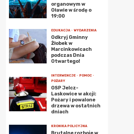
organowym w
Oławie w środę o
19:00
EDUKACJA
WYDARZENIA
Odkryj Gminny
Żłobek w
Marcinkowicach
podczas Dnia
Otwartego!
INTERWENCJE
POMOC
POŻARY
OSP Jelcz-
Laskowice w akcji:
Pożary i powalone
drzewa w ostatnich
dniach
KRONIKA POLICYJNA
Brutalne rozboje w