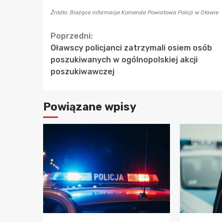
Źródło: Bieżące informacje Komenda Powiatowa Policji w Oławie
Continue
Poprzedni:
Oławscy policjanci zatrzymali osiem osób
Reading
poszukiwanych w ogólnopolskiej akcji
poszukiwawczej
Powiązane wpisy