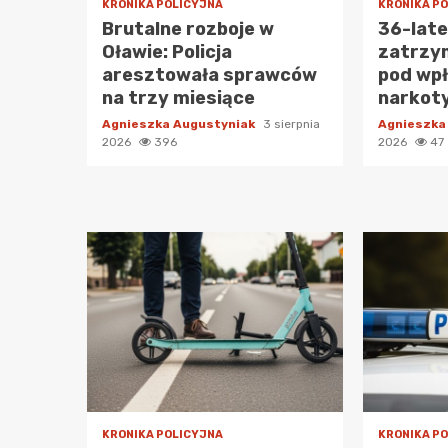
KRONIKA POLICYJNA
KRONIKA P
Brutalne rozboje w
36-lat
Oławie: Policja
zatrzy
aresztowała sprawców
pod wp
na trzy miesiące
narkot
Agnieszka Augustyniak
3 sierpnia
Agnieszka
2026
396
2026
47
KRONIKA POLICYJNA
KRONIKA P