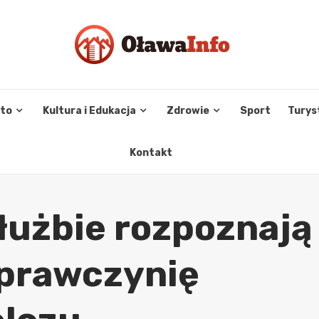
sto
Kultura i Edukacja
Zdrowie
Sport
Turys
Kontakt
służbie rozpoznają
sprawczynię