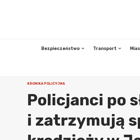
Skip
to
content
Bezpieczeństwo
Transport
Mia
KRONIKA POLICYJNA
Policjanci po 
i zatrzymują 